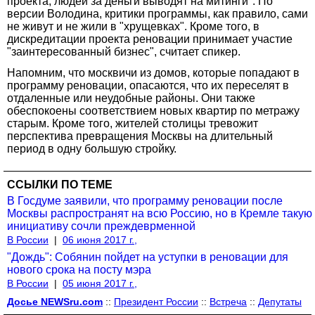
проекта, людей за деньги выводят на митинги". По
версии Володина, критики программы, как правило, сами
не живут и не жили в "хрущевках". Кроме того, в
дискредитации проекта реновации принимает участие
"заинтересованный бизнес", считает спикер.
Напомним, что москвичи из домов, которые попадают в
программу реновации, опасаются, что их переселят в
отдаленные или неудобные районы. Они также
обеспокоены соответствием новых квартир по метражу
старым. Кроме того, жителей столицы тревожит
перспектива превращения Москвы на длительный
период в одну большую стройку.
ССЫЛКИ ПО ТЕМЕ
В Госдуме заявили, что программу реновации после
Москвы распространят на всю Россию, но в Кремле такую
инициативу сочли преждеврменной
В России
|
06 июня 2017 г.,
"Дождь": Собянин пойдет на уступки в реновации для
нового срока на посту мэра
В России
|
05 июня 2017 г.,
Досье NEWSru.com
::
Президент России
::
Встреча
::
Депутаты