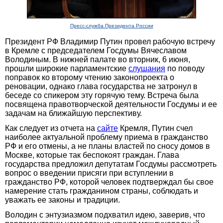
Пресс-служба Президента России
Президент РФ Владимир Путин провел рабочую встречу
в Кремле с председателем Госдумы Вячеславом
Володиным. В нижней палате во вторник, 6 июня,
прошли широкие парламентские
слушания
по поводу
поправок ко второму чтению законопроекта о
реновации, однако глава государства не затронул в
беседе со спикером эту горячую тему. Встреча была
посвящена правотворческой деятельности Госдумы и ее
задачам на ближайшую перспективу.
Как следует из отчета на
сайте
Кремля, Путин счел
наиболее актуальной проблему приема в гражданство
РФ и его отмены, а не планы властей по сносу домов в
Москве, которые так беспокоят граждан. Глава
государства предложил депутатам Госдумы рассмотреть
вопрос о введении присяги при вступлении в
гражданство РФ, которой человек подтверждал бы свое
намерение стать гражданином страны, соблюдать и
уважать ее законы и традиции.
Володин с энтузиазмом подхватил идею, заверив, что