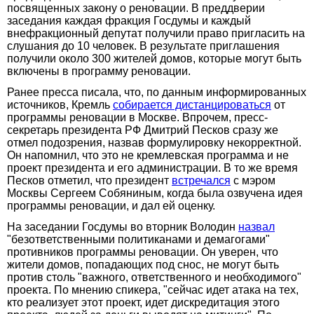
посвященных закону о реновации. В преддверии
заседания каждая фракция Госдумы и каждый
внефракционный депутат получили право пригласить на
слушания до 10 человек. В результате приглашения
получили около 300 жителей домов, которые могут быть
включены в программу реновации.
Ранее пресса писала, что, по данным информированных
источников, Кремль
собирается дистанцироваться
от
программы реновации в Москве. Впрочем, пресс-
секретарь президента РФ Дмитрий Песков сразу же
отмел подозрения, назвав формулировку некорректной.
Он напомнил, что это не кремлевская программа и не
проект президента и его администрации. В то же время
Песков отметил, что президент
встречался
с мэром
Москвы Сергеем Собяниным, когда была озвучена идея
программы реновации, и дал ей оценку.
На заседании Госдумы во вторник Володин
назвал
"безответственными политиканами и демагогами"
противников программы реновации. Он уверен, что
жители домов, попадающих под снос, не могут быть
против столь "важного, ответственного и необходимого"
проекта. По мнению спикера, "сейчас идет атака на тех,
кто реализует этот проект, идет дискредитация этого