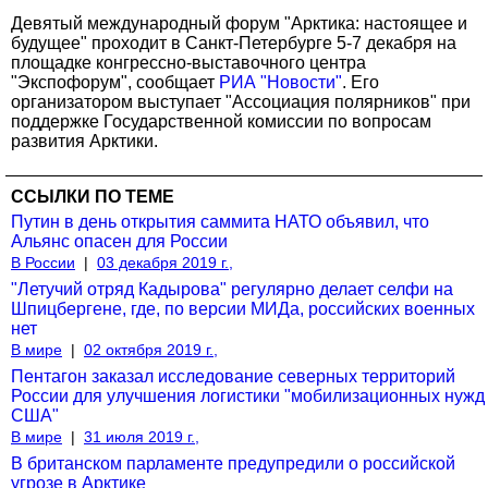
Девятый международный форум "Арктика: настоящее и
будущее" проходит в Санкт-Петербурге 5-7 декабря на
площадке конгрессно-выставочного центра
"Экспофорум", сообщает
РИА "Новости"
. Его
организатором выступает "Ассоциация полярников" при
поддержке Государственной комиссии по вопросам
развития Арктики.
ССЫЛКИ ПО ТЕМЕ
Путин в день открытия саммита НАТО объявил, что
Альянс опасен для России
В России
|
03 декабря 2019 г.,
"Летучий отряд Кадырова" регулярно делает селфи на
Шпицбергене, где, по версии МИДа, российских военных
нет
В мире
|
02 октября 2019 г.,
Пентагон заказал исследование северных территорий
России для улучшения логистики "мобилизационных нужд
США"
В мире
|
31 июля 2019 г.,
В британском парламенте предупредили о российской
угрозе в Арктике