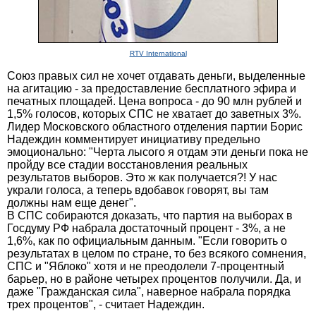
RTV International
Союз правых сил не хочет отдавать деньги, выделенные
на агитацию - за предоставление бесплатного эфира и
печатных площадей. Цена вопроса - до 90 млн рублей и
1,5% голосов, которых СПС не хватает до заветных 3%.
Лидер Московского областного отделения партии Борис
Надеждин комментирует инициативу предельно
эмоционально: "Черта лысого я отдам эти деньги пока не
пройду все стадии восстановления реальных
результатов выборов. Это ж как получается?! У нас
украли голоса, а теперь вдобавок говорят, вы там
должны нам еще денег".
В СПС собираются доказать, что партия на выборах в
Госдуму РФ набрала достаточный процент - 3%, а не
1,6%, как по официальным данным. "Если говорить о
результатах в целом по стране, то без всякого сомнения,
СПС и "Яблоко" хотя и не преодолели 7-процентный
барьер, но в районе четырех процентов получили. Да, и
даже "Гражданская сила", наверное набрала порядка
трех процентов", - считает Надеждин.