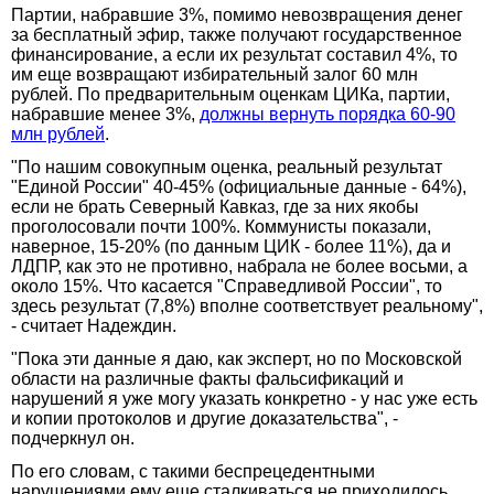
Партии, набравшие 3%, помимо невозвращения денег
за бесплатный эфир, также получают государственное
финансирование, а если их результат составил 4%, то
им еще возвращают избирательный залог 60 млн
рублей. По предварительным оценкам ЦИКа, партии,
набравшие менее 3%,
должны вернуть порядка 60-90
млн рублей
.
"По нашим совокупным оценка, реальный результат
"Единой России" 40-45% (официальные данные - 64%),
если не брать Северный Кавказ, где за них якобы
проголосовали почти 100%. Коммунисты показали,
наверное, 15-20% (по данным ЦИК - более 11%), да и
ЛДПР, как это не противно, набрала не более восьми, а
около 15%. Что касается "Справедливой России", то
здесь результат (7,8%) вполне соответствует реальному",
- считает Надеждин.
"Пока эти данные я даю, как эксперт, но по Московской
области на различные факты фальсификаций и
нарушений я уже могу указать конкретно - у нас уже есть
и копии протоколов и другие доказательства", -
подчеркнул он.
По его словам, с такими беспрецедентными
нарушениями ему еще сталкиваться не приходилось.