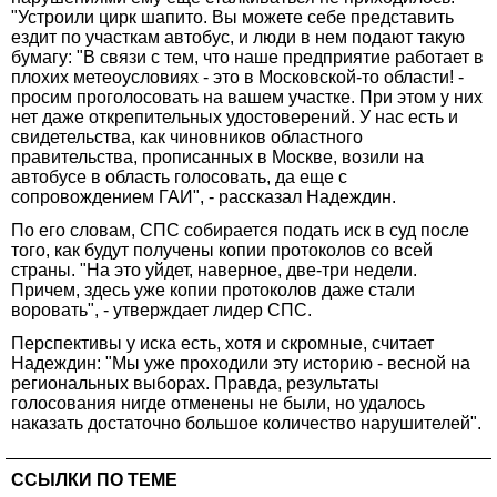
"Устроили цирк шапито. Вы можете себе представить
ездит по участкам автобус, и люди в нем подают такую
бумагу: "В связи с тем, что наше предприятие работает в
плохих метеоусловиях - это в Московской-то области! -
просим проголосовать на вашем участке. При этом у них
нет даже открепительных удостоверений. У нас есть и
свидетельства, как чиновников областного
правительства, прописанных в Москве, возили на
автобусе в область голосовать, да еще с
сопровождением ГАИ", - рассказал Надеждин.
По его словам, СПС собирается подать иск в суд после
того, как будут получены копии протоколов со всей
страны. "На это уйдет, наверное, две-три недели.
Причем, здесь уже копии протоколов даже стали
воровать", - утверждает лидер СПС.
Перспективы у иска есть, хотя и скромные, считает
Надеждин: "Мы уже проходили эту историю - весной на
региональных выборах. Правда, результаты
голосования нигде отменены не были, но удалось
наказать достаточно большое количество нарушителей".
ССЫЛКИ ПО ТЕМЕ