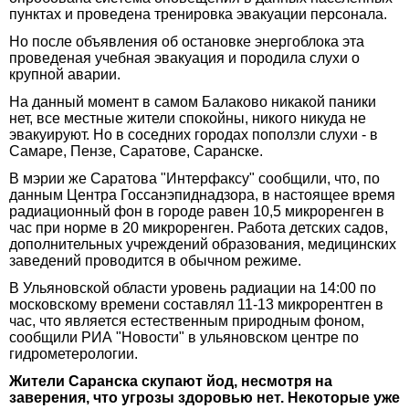
пунктах и проведена тренировка эвакуации персонала.
Но после объявления об остановке энергоблока эта
проведеная учебная эвакуация и породила слухи о
крупной аварии.
На данный момент в самом Балаково никакой паники
нет, все местные жители спокойны, никого никуда не
эвакуируют. Но в соседних городах поползли слухи - в
Самаре, Пензе, Саратове, Саранске.
В мэрии же Саратова "Интерфаксу" сообщили, что, по
данным Центра Госсанэпиднадзора, в настоящее время
радиационный фон в городе равен 10,5 микроренген в
час при норме в 20 микроренген. Работа детских садов,
дополнительных учреждений образования, медицинских
заведений проводится в обычном режиме.
В Ульяновской области уровень радиации на 14:00 по
московскому времени составлял 11-13 микрорентген в
час, что является естественным природным фоном,
сообщили РИА "Новости" в ульяновском центре по
гидрометерологии.
Жители Саранска скупают йод, несмотря на
заверения, что угрозы здоровью нет. Некоторые уже