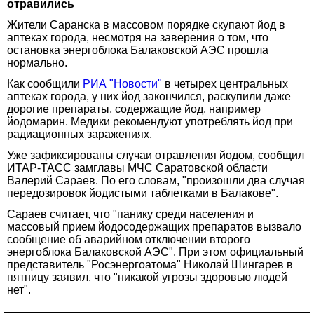
отравились
Жители Саранска в массовом порядке скупают йод в
аптеках города, несмотря на заверения о том, что
остановка энергоблока Балаковской АЭС прошла
нормально.
Как сообщили
РИА "Новости"
в четырех центральных
аптеках города, у них йод закончился, раскупили даже
дорогие препараты, содержащие йод, например
йодомарин. Медики рекомендуют употреблять йод при
радиационных заражениях.
Уже зафиксированы случаи отравления йодом, сообщил
ИТАР-ТАСС замглавы МЧС Саратовской области
Валерий Сараев. По его словам, "произошли два случая
передозировок йодистыми таблетками в Балакове".
Сараев считает, что "панику среди населения и
массовый прием йодосодержащих препаратов вызвало
сообщение об аварийном отключении второго
энергоблока Балаковской АЭС". При этом официальный
представитель "Росэнергоатома" Николай Шингарев в
пятницу заявил, что "никакой угрозы здоровью людей
нет".