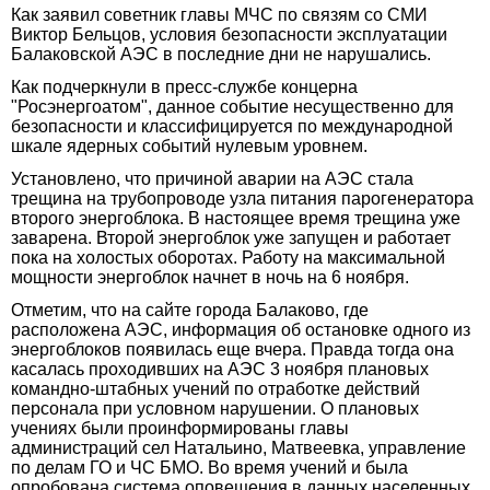
Как заявил советник главы МЧС по связям со СМИ
Виктор Бельцов, условия безопасности эксплуатации
Балаковской АЭС в последние дни не нарушались.
Как подчеркнули в пресс-службе концерна
"Росэнергоатом", данное событие несущественно для
безопасности и классифицируется по международной
шкале ядерных событий нулевым уровнем.
Установлено, что причиной аварии на АЭС стала
трещина на трубопроводе узла питания парогенератора
второго энергоблока. В настоящее время трещина уже
заварена. Второй энергоблок уже запущен и работает
пока на холостых оборотах. Работу на максимальной
мощности энергоблок начнет в ночь на 6 ноября.
Отметим, что на сайте города Балаково, где
расположена АЭС, информация об остановке одного из
энергоблоков появилась еще вчера. Правда тогда она
касалась проходивших на АЭС 3 ноября плановых
командно-штабных учений по отработке действий
персонала при условном нарушении. О плановых
учениях были проинформированы главы
администраций сел Натальино, Матвеевка, управление
по делам ГО и ЧС БМО. Во время учений и была
опробована система оповещения в данных населенных