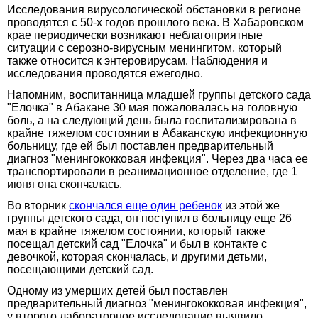
Исследования вирусологической обстановки в регионе
проводятся с 50-х годов прошлого века. В Хабаровском
крае периодически возникают неблагоприятные
ситуации с серозно-вирусным менингитом, который
также относится к энтеровирусам. Наблюдения и
исследования проводятся ежегодно.
Напомним, воспитанница младшей группы детского сада
"Елочка" в Абакане 30 мая пожаловалась на головную
боль, а на следующий день была госпитализирована в
крайне тяжелом состоянии в Абаканскую инфекционную
больницу, где ей был поставлен предварительный
диагноз "менингококковая инфекция". Через два часа ее
транспортировали в реанимационное отделение, где 1
июня она скончалась.
Во вторник
скончался еще один ребенок
из этой же
группы детского сада, он поступил в больницу еще 26
мая в крайне тяжелом состоянии, который также
посещал детский сад "Елочка" и был в контакте с
девочкой, которая скончалась, и другими детьми,
посещающими детский сад.
Одному из умерших детей был поставлен
предварительный диагноз "менингококковая инфекция",
у второго лабораторное исследование выявило