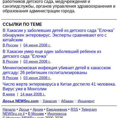
работников детского сада, медучреждений и
санэпидслужбы, органов управления здравоохранения и
образования администрации города.
ССЫЛКИ ПО ТЕМЕ
В Хакасии у заболевших детей из детского сада "Елочка"
обнаружен энтеровирус. Эксперты сравнивают его с
китайским
В России
|
04 июня 2008 г.,
В Хакасии умер еще один заболевший ребенок из
детского сада "Елочка"
В России
|
03 июня 2008 г.,
Менингококковая инфекция убивает детей в хакасском
детсаду: 26 ребятишек госпитализированы
В России
|
03 июня 2008 г.,
Число жертв энтеровируса в Китае достигло 41 человека.
Вирус уже в Монголии
В мире
|
14 мая 2008 г.,
Досье NEWSru.com
::
Хакасия
::
Абакан
::
Инцидент
Начало
•
Досье
•
Архив
•
Ежедневник
•
RSS
•
Telegram
NEWSru.co.il
•
В Москве
•
Инопресса
©
Новости NEWSru.com
2000-2026