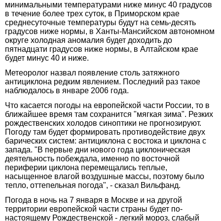
минимальными температурами ниже минус 40 градусов
в течение более трех суток, в Приморском крае
среднесуточные температуры будут на семь-десять
градусов ниже нормы, в Ханты-Мансийском автономном
округе холодная аномалия будет доходить до
пятнадцати градусов ниже нормы, в Алтайском крае
будет минус 40 и ниже.
Метеоролог назвал появление столь затяжного
антициклона редким явлением. Последний раз такое
наблюдалось в январе 2006 года.
Что касается погоды на европейской части России, то в
ближайшее время там сохранится "мягкая зима". Резких
рождественских холодов синоптики не прогнозируют.
Погоду там будет формировать противодействие двух
барических систем: антициклона с востока и циклона с
запада. "В первые дни нового года циклоническая
деятельность побеждала, именно по восточной
периферии циклона перемещались теплые,
насыщенное влагой воздушные массы, поэтому было
тепло, оттепельная погода", - сказал Вильфанд.
Погода в ночь на 7 января в Москве и на другой
территории европейской части страны будет по-
настоящему Рождественской - легкий мороз, слабый