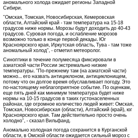
аномального холода ожидает регионы Западной
Сибири.
"Омская, Томская, Новосибирская, Кемеровская
области, Алтайский край - там температура на 15-18
градусов ниже нормы. Морозы будут доходить до 40-43
градусов. Суровая погода, и ослабление морозов
возможно только в конце первой декады. Юг
Красноярского края, Иркутская область, Тува - там тоже
аномальный холод", - отметил метеоролог.
Синоптики в течение полумесяца фиксировали в
азиатской части России экстремально низкие
температуры. "По-прежнему там (на азиатской части)
можно... его назвать антициклоном, антициклонищем,
потому что он долгое время обуславливает погоду. Это
по-настоящему неблагоприятное событие. По оценкам,
еще пять дней как минимум температура будет ниже
нормы на 10-15 градусов в таких густонаселенных
районах, где огромное количество людей живет: Омская,
Томская, Новосибирская (области), Алтайский (край), юг
Красноярского края. Там действительно просто очень
холодно", - сказал Вильфанд.
Аномально холодная погода сохранится в Курганской
области, в Омской области ожидается сильный мороз с