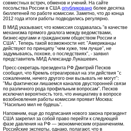
совместных встреч, обменов и учений. На сайте
посольства России в США
опубликовано
более десятка
бюллетеней по работе комиссии. Заметно, что до конца
2012 года итоги работы подводились регулярно.
В МИД указывают, что комиссия создавалась "в качестве
механизма прямого диалога между ведомствами,
бизнес-кругами и гражданским обществом России и
США". Теперь такой возможности нет. "Американцы
действуют по принципу "чем хуже, тем лучше", не
задумываясь, похоже, о последствиях", - заявил
представитель МИД Александр Лукашевич.
Пресс-секретарь президента РФ Дмитрий Песков
сообщил, что Кремль отреагировал на эти действия "с
сожалением, ничего другого они вызывать не могут":
"Мы фактически лишаемся каналов двусторонней связи
по различного рода профильным вопросам". Песков
исключил вероятность того, что инициативу в вопросе
возобновления работы комиссии проявит Москва:
"Насильно мил не будешь".
Напомним, еще до подписания нового закона президент
США закрепил за собой право перейти к следующей
фазе давления на РФ — экономическим ограничениям.
Российские эксперты, однако, полагают, что в