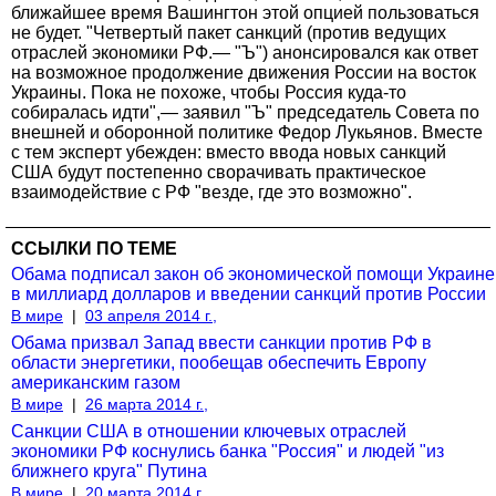
ближайшее время Вашингтон этой опцией пользоваться
не будет. "Четвертый пакет санкций (против ведущих
отраслей экономики РФ.— "Ъ") анонсировался как ответ
на возможное продолжение движения России на восток
Украины. Пока не похоже, чтобы Россия куда-то
собиралась идти",— заявил "Ъ" председатель Совета по
внешней и оборонной политике Федор Лукьянов. Вместе
с тем эксперт убежден: вместо ввода новых санкций
США будут постепенно сворачивать практическое
взаимодействие с РФ "везде, где это возможно".
ССЫЛКИ ПО ТЕМЕ
Обама подписал закон об экономической помощи Украине
в миллиард долларов и введении санкций против России
В мире
|
03 апреля 2014 г.,
Обама призвал Запад ввести санкции против РФ в
области энергетики, пообещав обеспечить Европу
американским газом
В мире
|
26 марта 2014 г.,
Санкции США в отношении ключевых отраслей
экономики РФ коснулись банка "Россия" и людей "из
ближнего круга" Путина
В мире
|
20 марта 2014 г.,