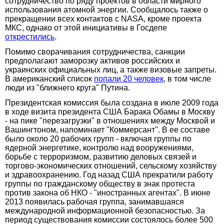
сотрудничество по ряду проектов в области мирного
использования атомной энергии. Сообщалось также о
прекращении всех контактов c NASA, кроме проекта
МКС, однако от этой инициативы в Госдепе
открестились
.
Помимо сворачивания сотрудничества, санкции
предполагают заморозку активов российских и
украинских официальных лиц, а также визовые запреты.
В американский список
попали 20 человек
, в том числе
люди из "ближнего круга" Путина.
Президентская комиссия была создана в июле 2009 года
в ходе визита президента США Барака Обамы в Москву
- на пике "перезагрузки" в отношениях между Москвой и
Вашингтоном, напоминает "Коммерсант". В ее составе
было около 20 рабочих групп - включая группы по
ядерной энергетике, контролю над вооружениями,
борьбе с терроризмом, развитию деловых связей и
торгово-экономических отношений, сельскому хозяйству
и здравоохранению. Год назад США прекратили работу
группы по гражданскому обществу в знак протеста
против закона об НКО - "иностранных агентах". В июне
2013 появилась рабочая группа, занимавшаяся
международной информационной безопасностью. За
период существования комиссии состоялось более 500