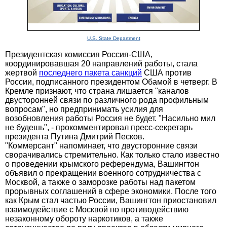
U.S. State Department
Президентская комиссия Россия-США,
координировавшая 20 направлений работы, стала
жертвой
последнего пакета санкций
США против
России, подписанного президентом Обамой в четверг. В
Кремле признают, что страна лишается "каналов
двусторонней связи по различного рода профильным
вопросам", но предпринимать усилия для
возобновления работы Россия не будет. "Насильно мил
не будешь", - прокомментировал пресс-секретарь
президента Путина Дмитрий Песков.
"Коммерсант" напоминает, что двусторонние связи
сворачивались стремительно. Как только стало известно
о проведении крымского референдума, Вашингтон
объявил о прекращении военного сотрудничества с
Москвой, а также о заморозке работы над пакетом
прорывных соглашений в сфере экономики. После того
как Крым стал частью России, Вашингтон приостановил
взаимодействие с Москвой по противодействию
незаконному обороту наркотиков, а также