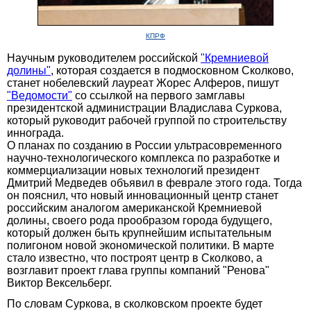
КПРФ
Научным руководителем российской
"Кремниевой
долины"
, которая создается в подмосковном Сколково,
станет нобелевский лауреат Жорес Алферов, пишут
"Ведомости"
со ссылкой на первого замглавы
президентской администрации Владислава Суркова,
который руководит рабочей группой по строительству
иннограда.
О планах по созданию в России ультрасовременного
научно-технологического комплекса по разработке и
коммерциализации новых технологий президент
Дмитрий Медведев объявил в феврале этого года. Тогда
он пояснил, что новый инновационный центр станет
российским аналогом американской Кремниевой
долины, своего рода прообразом города будущего,
который должен быть крупнейшим испытательным
полигоном новой экономической политики. В марте
стало известно, что построят центр в Сколково, а
возглавит проект глава группы компаний "Ренова"
Виктор Вексельберг.
По словам Суркова, в сколковском проекте будет