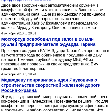
Двое двое вооруженных автоматическим оружием в
камуфляжной форме и масках зашли в кабинет к главе
администрации села. Один из них держал под прицелом
посетителей, другой открыл огонь по главе
администрации Хабибу Джамалову и председателю
колхоза Мураду Качкарову. Они скончались на месте.
4 октября 2010 г., 20:31
Мосгорсуд освободил под залог в 20 млн
рублей предпринимателя Эдуарда Тарана
Президент холдинга РАТМ Эдуард Таран был арестован в
августе этого года по обвинению в покушении на дачу
взятки в 1 миллион рублей сотруднику МВД РФ за
прекращение проверки на своих предприятиях. Ему
грозит до 8 лет тюрьмы.
4 октября 2010 г., 19:24
Медведеву понравилась идея Януковича о
строительстве скоростной железной дороги
Россия-Украина
Эту идею украинский лидер озвучил на совместной пресс-
конференции в Геленджике. Президенты решили, что для
комфортного пересечения границы нужно унифицировать
и документы, и работу соответствующих ведомств. Что