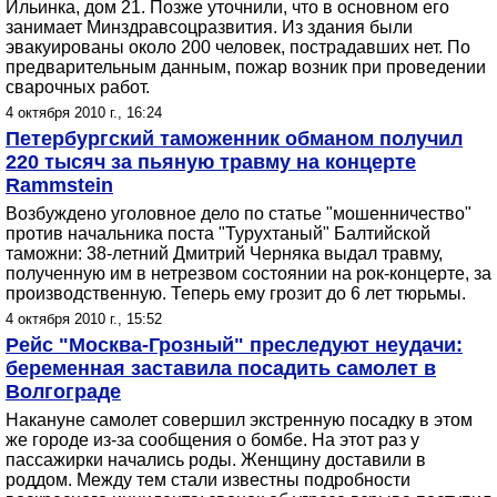
Ильинка, дом 21. Позже уточнили, что в основном его
занимает Минздравсоцразвития. Из здания были
эвакуированы около 200 человек, пострадавших нет. По
предварительным данным, пожар возник при проведении
сварочных работ.
4 октября 2010 г., 16:24
Петербургский таможенник обманом получил
220 тысяч за пьяную травму на концерте
Rammstein
Возбуждено уголовное дело по статье "мошенничество"
против начальника поста "Турухтаный" Балтийской
таможни: 38-летний Дмитрий Черняка выдал травму,
полученную им в нетрезвом состоянии на рок-концерте, за
производственную. Теперь ему грозит до 6 лет тюрьмы.
4 октября 2010 г., 15:52
Рейс "Москва-Грозный" преследуют неудачи:
беременная заставила посадить самолет в
Волгограде
Накануне самолет совершил экстренную посадку в этом
же городе из-за сообщения о бомбе. На этот раз у
пассажирки начались роды. Женщину доставили в
роддом. Между тем стали известны подробности