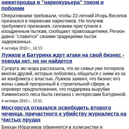
нижегородца в "наркокурьера" током и
побоями
Оперативники требовали, чтобы 22-летний Игорь Веселов
признался в перевозке наркотиков. Не получив
требуемого признания, силовики приступили к
изощренным пыткам, сообщают правозащитники. Регион
давно "славится" своими традициями пыток
задержанных.
4 октября 2010 г., 14:13
Лужков и Батурина ждут атаки на свой бизнес -
повода нет, но он найдется
Супруга экс-мэра рассказала, что их семья уже потеряла
многих друзей, которые побоялись общаться с ними из-за
их конфликта с властью. Лужков заявил, что бизнес его
жены самый прозрачный в строительной сфере, и
опроверг предположения, что поддержка вырубки
Химкинского леса была связана с интересами Батуриной.
4 октября 2010 г., 13:51
Мосгорсуд отказался освободить второго
чеченца, причастного к убийству журналиста на
Чистых прудах
Бекхан Ибрагимов обвиняется в хулиганстве и