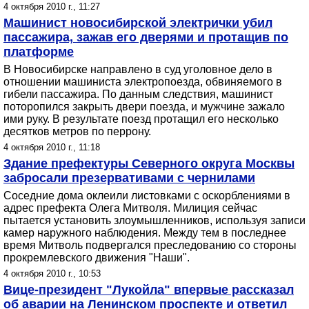
4 октября 2010 г., 11:27
Машинист новосибирской электрички убил
пассажира, зажав его дверями и протащив по
платформе
В Новосибирске направлено в суд уголовное дело в
отношении машиниста электропоезда, обвиняемого в
гибели пассажира. По данным следствия, машинист
поторопился закрыть двери поезда, и мужчине зажало
ими руку. В результате поезд протащил его несколько
десятков метров по перрону.
4 октября 2010 г., 11:18
Здание префектуры Северного округа Москвы
забросали презервативами с чернилами
Соседние дома оклеили листовками с оскорблениями в
адрес префекта Олега Митволя. Милиция сейчас
пытается установить злоумышленников, используя записи
камер наружного наблюдения. Между тем в последнее
время Митволь подвергался преследованию со стороны
прокремлевского движения "Наши".
4 октября 2010 г., 10:53
Вице-президент "Лукойла" впервые рассказал
об аварии на Ленинском проспекте и ответил