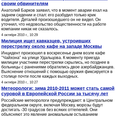
своим обвинителям
Анатолий Барков заявил, что в момент аварии ехал на
заднем сидении и спал: его разбудил только крик
водителя. Деталей произошедшего он не видел. Он
уточнил, что недовольство общественности на работе
компании никак не сказалось.
4 октября 2010 г., 10:29
Милиция ищет кавказцев, устроивших
перестрелку около кафе на западе Москвы
Инцидент произошел в воскресенье днем возле кафе
"Чайхона" на улице Удальцова. К моменту приезда
милиции участники перестрелки скрылись, но позднее в
больницы с ранениями обратились двое азербайджанцев.
Выяснение отношений с помощью оружия фиксируется в
столице почти после каждых выходных.
4 октября 2010 г., 10:27
Метеорологи: зима 2010-2011 может стать самой
суровой в Европейской России за тысячу лет
Российские метеорологи предупреждают: в Центральном
федеральном округе, включая Москву, морозы будут
достигать -30 градусов без всяких оттепелей. Они
объясняют это явление аномальным остыванием