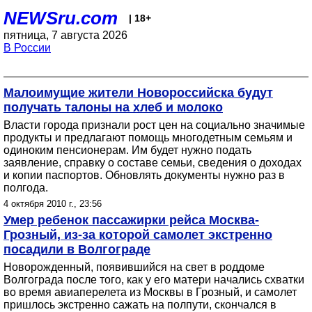
NEWSru.com
| 18+
пятница, 7 августа 2026
В России
Малоимущие жители Новороссийска будут
получать талоны на хлеб и молоко
Власти города признали рост цен на социально значимые
продукты и предлагают помощь многодетным семьям и
одиноким пенсионерам. Им будет нужно подать
заявление, справку о составе семьи, сведения о доходах
и копии паспортов. Обновлять документы нужно раз в
полгода.
4 октября 2010 г., 23:56
Умер ребенок пассажирки рейса Москва-
Грозный, из-за которой самолет экстренно
посадили в Волгограде
Новорожденный, появившийся на свет в роддоме
Волгограда после того, как у его матери начались схватки
во время авиаперелета из Москвы в Грозный, и самолет
пришлось экстренно сажать на полпути, скончался в