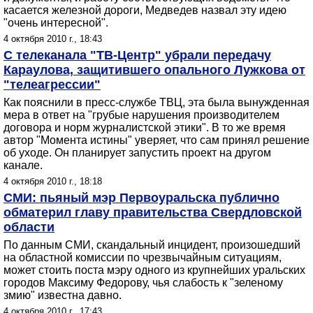
касается железной дороги, Медведев назвал эту идею
"очень интересной".
4 октября 2010 г., 18:43
С телеканала "ТВ-Центр" убрали передачу
Караулова, защитившего опального Лужкова от
"телеагрессии"
Как пояснили в пресс-службе ТВЦ, эта была вынужденная
мера в ответ на "грубые нарушения производителем
договора и норм журналистской этики". В то же время
автор "Момента истины" уверяет, что сам принял решение
об уходе. Он планирует запустить проект на другом
канале.
4 октября 2010 г., 18:18
СМИ: пьяный мэр Первоуральска публично
обматерил главу правительства Свердловской
области
По данным СМИ, скандальный инцидент, произошедший
на областной комиссии по чрезвычайным ситуациям,
может стоить поста мэру одного из крупнейших уральских
городов Максиму Федорову, чья слабость к "зеленому
змию" известна давно.
4 октября 2010 г., 17:43