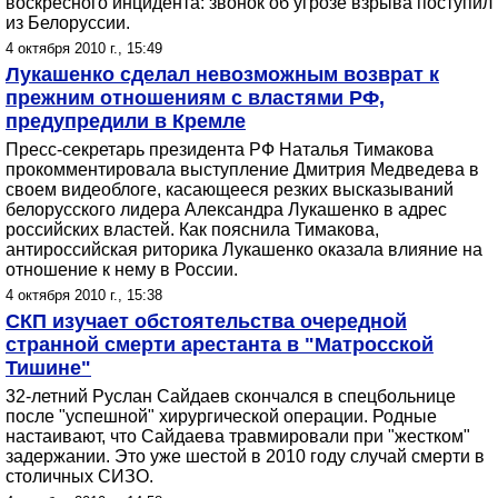
воскресного инцидента: звонок об угрозе взрыва поступил
из Белоруссии.
4 октября 2010 г., 15:49
Лукашенко сделал невозможным возврат к
прежним отношениям с властями РФ,
предупредили в Кремле
Пресс-секретарь президента РФ Наталья Тимакова
прокомментировала выступление Дмитрия Медведева в
своем видеоблоге, касающееся резких высказываний
белорусского лидера Александра Лукашенко в адрес
российских властей. Как пояснила Тимакова,
антироссийская риторика Лукашенко оказала влияние на
отношение к нему в России.
4 октября 2010 г., 15:38
СКП изучает обстоятельства очередной
странной смерти арестанта в "Матросской
Тишине"
32-летний Руслан Сайдаев скончался в спецбольнице
после "успешной" хирургической операции. Родные
настаивают, что Сайдаева травмировали при "жестком"
задержании. Это уже шестой в 2010 году случай смерти в
столичных СИЗО.