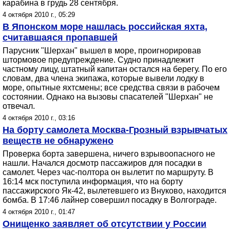
карабина в грудь 28 сентября.
4 октября 2010 г., 05:29
В Японском море нашлась российская яхта,
считавшаяся пропавшей
Парусник "Шерхан" вышел в море, проигнорировав
штормовое предупреждение. Судно принадлежит
частному лицу, штатный капитан остался на берегу. По его
словам, два члена экипажа, которые вывели лодку в
море, опытные яхтсмены; все средства связи в рабочем
состоянии. Однако на вызовы спасателей "Шерхан" не
отвечал.
4 октября 2010 г., 03:16
На борту самолета Москва-Грозный взрывчатых
веществ не обнаружено
Проверка борта завершена, ничего взрывоопасного не
нашли. Начался досмотр пассажиров для посадки в
самолет. Через час-полтора он вылетит по маршруту. В
16:14 мск поступила информация, что на борту
пассажирского Як-42, вылетевшего из Внуково, находится
бомба. В 17:46 лайнер совершил посадку в Волгограде.
4 октября 2010 г., 01:47
Онищенко заявляет об отсутствии у России