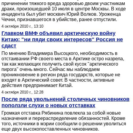
причинении тяжкого вреда здоровью двоим участникам
драки, произошедшей 10 июля в центре Москвы. В ходе
инцидента был убит москвич Юрий Волков. Уроженца
Чечни, признавшегося в убийстве, ранее отпустили.
4 октября 2010 г., 13:10
Главком ВМФ объявил арктическую войну
Китаю: "ни пяди своих интересов" Россия не
сдаст
По мнению Владимира Высоцкого, необходимость в
отстаивании РФ своего места в Арктике остро назрела,
так как желающих получить свой кусок "арктического
пирога" очень много. Сейчас мы наблюдаем
проникновение в регион ряда государств, которые не
входят в Арктический совет. В частности, активные
действия предпринимает Китай.
4 октября 2010 г., 12:28
После ряда увольнений столичных чиновников
поползли слухи о новых отставках
Громкая отставка Рябинина повлекла за собой новые
назначения и перераспределение обязанностей. Кроме
того, источники в мэрии сообщили о решении уволиться
еще двух высокопоставленных чиновников.