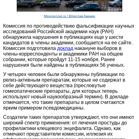
Moscow-Live.ru / Вячеслав Акишин
Комиссия по противодействию фальсификации научных
исследований Российской академии наук (РАН)
обнаружила нарушения в публикациях еще у шести
кандидатов в члены академии, сообщается на ее сайте.
Комиссия подготовила
доклад
накануне выборов в
члены-корреспонденты и академики РАН на общем
собрании, которые пройдут 11-15 ноября. Ранее
нарушения были найдены в публикациях 56 ученых.
У четырех человек были обнаружены публикации по
релиз-активным препаратам, которые не содержат в
себе действующего вещества (пресловутые
гомеопатические препараты, для которых теперь
используют новый наукообразный термин). В докладе
отмечается, что такие препараты в целом считаются
ярким примером псевдомедицины.
Создатели таких препаратов утверждают, что они имеют
широкий спектр применения: от лечения простуды до
профилактики клещевого энцефалита. Однако, как
отмечают представители комиссии, иллюзия их