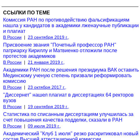
ССЫЛКИ ПО ТЕМЕ
Комиссия РАН по противодействию фальсификациям
нашла у кандидатов в академики лженаучные публикации
и плагиат
В России
|
23 сентября 2019 г.,
Присвоение звания "Почетный профессор РАН"
патриарху Кириллу и Матвиенко отложили после
протестов академиков
В России
|
21 января 2019 г.,
Академики РАН после решения президиума ВАК оставить
Мединскому ученую степень призвали реформировать
комиссию
В России
|
23 октября 2017 г.,
"Диссернет" нашел плагиат в диссертациях 64 ректоров
вузов
В России
|
19 сентября 2019 г.,
Статистика по списанным диссертациям улучшилась за
счет повышения качества подделки, сказали в РАН
В России
|
09 июля 2019 г.,
Академический "Клуб 1 июля" резко раскритиковал новый
состав Высшей аттестационной комиссии