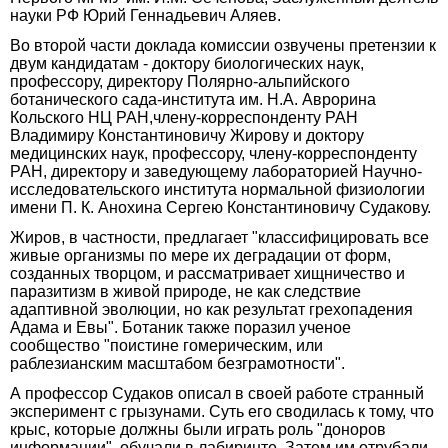
науки РФ Юрий Геннадьевич Аляев.
Во второй части доклада комиссии озвучены претензии к
двум кандидатам - доктору биологических наук,
профессору, директору Полярно-альпийского
ботанического сада-института им. Н.А. Аврорина
Кольского НЦ РАН,члену-корреспонденту РАН
Владимиру Константиновичу Жирову и доктору
медицинских наук, профессору, члену-корреспонденту
РАН, директору и заведующему лабораторией Научно-
исследовательского института нормальной физиологии
имени П. К. Анохина Сергею Константиновичу Судакову.
Жиров, в частности, предлагает "классифицировать все
живые организмы по мере их деградации от форм,
созданных творцом, и рассматривает хищничество и
паразитизм в живой природе, не как следствие
адаптивной эволюции, но как результат грехопадения
Адама и Евы". Ботаник также поразил ученое
сообщество "поистине гомерическим, или
раблезианским масштабом безграмотности".
А профессор Судаков описал в своей работе странный
эксперимент с грызунами. Суть его сводилась к тому, что
крыс, которые должны были играть роль "доноров
информации", обучали в лабиринте. Затем им отрубали