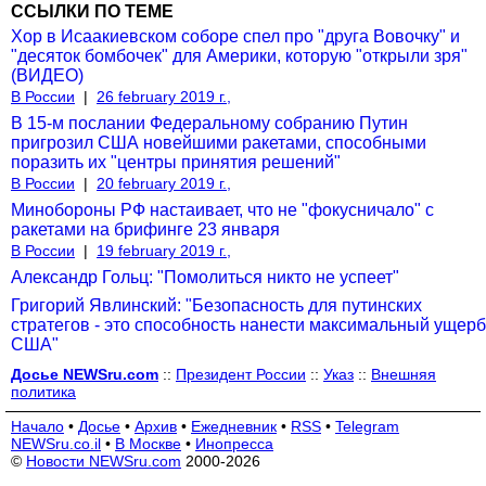
ССЫЛКИ ПО ТЕМЕ
Хор в Исаакиевском соборе спел про "друга Вовочку" и
"десяток бомбочек" для Америки, которую "открыли зря"
(ВИДЕО)
В России
|
26 february 2019 г.,
В 15-м послании Федеральному собранию Путин
пригрозил США новейшими ракетами, способными
поразить их "центры принятия решений"
В России
|
20 february 2019 г.,
Минобороны РФ настаивает, что не "фокусничало" с
ракетами на брифинге 23 января
В России
|
19 february 2019 г.,
Александр Гольц: "Помолиться никто не успеет"
Григорий Явлинский: "Безопасность для путинских
стратегов - это способность нанести максимальный ущерб
США"
Досье NEWSru.com
::
Президент России
::
Указ
::
Внешняя
политика
Начало
•
Досье
•
Архив
•
Ежедневник
•
RSS
•
Telegram
NEWSru.co.il
•
В Москве
•
Инопресса
©
Новости NEWSru.com
2000-2026