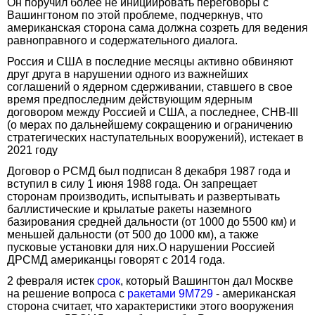
Он поручил более не инициировать переговоры с
Вашингтоном по этой проблеме, подчеркнув, что
американская сторона сама должна созреть для ведения
равноправного и содержательного диалога.
Россия и США в последние месяцы активно обвиняют
друг друга в нарушении одного из важнейших
соглашений о ядерном сдерживании, ставшего в свое
время предпоследним действующим ядерным
договором между Россией и США, а последнее, СНВ-III
(о мерах по дальнейшему сокращению и ограничению
стратегических наступательных вооружений), истекает в
2021 году
Договор о РСМД был подписан 8 декабря 1987 года и
вступил в силу 1 июня 1988 года. Он запрещает
сторонам производить, испытывать и развертывать
баллистические и крылатые ракеты наземного
базирования средней дальности (от 1000 до 5500 км) и
меньшей дальности (от 500 до 1000 км), а также
пусковые установки для них.О нарушении Россией
ДРСМД американцы говорят с 2014 года.
2 февраля истек
срок
, который Вашингтон дал Москве
на решение вопроса с
ракетами 9М729
- американская
сторона считает, что характеристики этого вооружения