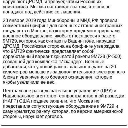
нарушают ДРСМД, и требует, чтобы Россия их
уничтожила. Москва настаивает на том, что они не
попадают под действие соглашения.
23 января 2019 года Минобороны и МИД РФ провели
совместный брифинг для военных атташе иностранных
государств в Москве, на котором продемонстрировали
военное оборудование, якобы относящееся к ракете
9М729, которая, как считают в Вашингтоне, нарушает
ДРСМД. Российская сторона на брифинге утверждала,
что 9М729 фактически представляет собой
доработанный вариант крылатой ракеты 9M728 (Р-500),
созданной для комплекса "Искандер". Военные
добавляли, что у новой ракеты дальность даже на 20
километров меньше из-за дополнительного электронного
блока и увеличенного боевого оснащения, которые
якобы увеличили ее вес.
Центральное разведывательное управление (ЦРУ) и
Национальное агентство геопространственной разведки
(НАГР) США позднее заявили, что Москва не
представила сопутствующее оборудование к 9М729 и
саму крылатую ракету, которая, по версии американской
стороны, нарушает договор.