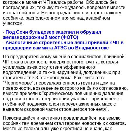
которых в момент ЧП велись работы. Обошлось без
пострадавших, технику также удалось вовремя вывести
из опасной зоны. Не пострадал никто и в трехэтажном
особняке, расположенном прямо над аварийном
участком.
-
Под Сочи бульдозер зацепил и обрушил
железнодорожный мост (ФОТО)
-
Аналогичные строительные ляпы привели к ЧП в
преддверии саммита АТЭС во Владивостоке
По предварительному мнению специалистов, причиной
ЧП стала влажность поверхностного грунта, которая
усилилась из-за отсутствия эффективного
водоотведения, а также нарушений, допущенных при
строительстве 3-этажного дома. Как считают в
"Черноморье", переувлажненность грунта и дом на
поверхности, возведение которого не было согласовано,
вместе привели к "критическому повышению давления
под поверхностью территории участка... приведшее к
глубинной подвижке слоя переувлажненных масс с
вывалом сводовой части строящегося тоннеля".
Покосившийся и частично провалившийся под землю
особняк тем временем стал героем новостных сюжетов.
Местные телеканалы уже окрестили не иначе, как