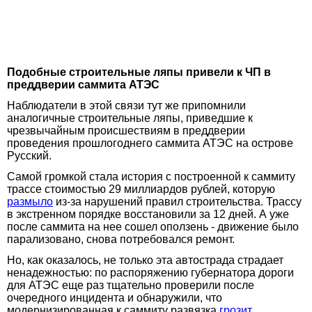
Подобные строительные ляпы привели к ЧП в
преддверии саммита АТЭС
Наблюдатели в этой связи тут же припомнили
аналогичные строительные ляпы, приведшие к
чрезвычайным происшествиям в преддверии
проведения прошлогоднего саммита АТЭС на острове
Русский.
Самой громкой стала история с построенной к саммиту
трассе стоимостью 29 миллиардов рублей, которую
размыло
из-за нарушений правил строительства. Трассу
в экстренном порядке восстановили за 12 дней. А уже
после саммита на нее сошел оползень - движение было
парализовано, снова потребовался ремонт.
Но, как оказалось, не только эта автострада страдает
ненадежностью: по распоряжению губернатора дороги
для АТЭС еще раз тщательно проверили после
очередного инцидента и обнаружили, что
модернизированная к саммиту развязка
грозит