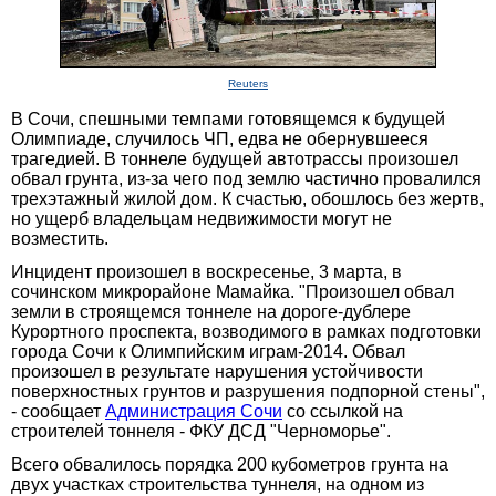
Reuters
В Сочи, спешными темпами готовящемся к будущей
Олимпиаде, случилось ЧП, едва не обернувшееся
трагедией. В тоннеле будущей автотрассы произошел
обвал грунта, из-за чего под землю частично провалился
трехэтажный жилой дом. К счастью, обошлось без жертв,
но ущерб владельцам недвижимости могут не
возместить.
Инцидент произошел в воскресенье, 3 марта, в
сочинском микрорайоне Мамайка. "Произошел обвал
земли в строящемся тоннеле на дороге-дублере
Курортного проспекта, возводимого в рамках подготовки
города Сочи к Олимпийским играм-2014. Обвал
произошел в результате нарушения устойчивости
поверхностных грунтов и разрушения подпорной стены",
- сообщает
Администрация Сочи
со ссылкой на
строителей тоннеля - ФКУ ДСД "Черноморье".
Всего обвалилось порядка 200 кубометров грунта на
двух участках строительства туннеля, на одном из