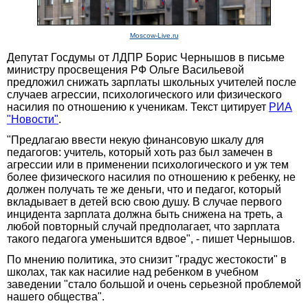
Moscow-Live.ru
Депутат Госдумы от ЛДПР Борис Чернышов в письме
министру просвещения РФ Ольге Васильевой
предложил снижать зарплаты школьных учителей после
случаев агрессии, психологического или физического
насилия по отношению к ученикам. Текст цитирует
РИА
"Новости"
.
"Предлагаю ввести некую финансовую шкалу для
педагогов: учитель, который хоть раз был замечен в
агрессии или в применении психологического и уж тем
более физического насилия по отношению к ребенку, не
должен получать те же деньги, что и педагог, который
вкладывает в детей всю свою душу. В случае первого
инцидента зарплата должна быть снижена на треть, а
любой повторный случай предполагает, что зарплата
такого педагога уменьшится вдвое", - пишет Чернышов.
По мнению политика, это снизит "градус жестокости" в
школах, так как насилие над ребенком в учебном
заведении "стало большой и очень серьезной проблемой
нашего общества".