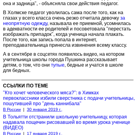
она и задница", - объясняла свои действия педагог.
В Холмске педагог уволилась сама после того, как на
глазах у всего класса очень резко отчитала девочку
за
неопрятную одежду
, называла ее приемной, усомнилась
в адекватности ее родителей и посоветовала "перестать
изображать припадок", когда ученица начала плакать.
После того, как запись попала в интернет,
преподавательница принесла извинения всему классу.
А в сентябре в соцсетях появилось видео, на котором
учительница школы города Пушкина рассказывает
детям, о том, что они
тупые
, бедные и учатся в школе
для бедных.
ССЫЛКИ ПО ТЕМЕ
"Кто хочет человеческого мяса?": в Химках
первоклассники избили сверстника с подачи учительницы,
пошутившей про "день каннибала"
В России
|
30 января 2019 г.,
В Тольятти отстранили школьную учительницу, которая
надавала пощечин рисовавшей во время урока ученице
(ВИДЕО)
В России
|
17 января 2019 г.,