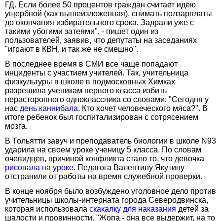
ГД. Если более 50 процентов граждан считает идею
ущербной (как вышеизложенная), снимать ползарплаты
до окончания избирательного срока. Задрали уже с
такими убогими затеями", - пишет один из
пользователей, заявив, что депутаты на заседаниях
"играют в КВН, и так же не смешно".
В последнее время в СМИ все чаще попадают
инциденты с участием учителей. Так, учительница
физкультуры в школе в подмосковных Химках
разрешила ученикам первого класса избить
нерасторопного одноклассника со словами: "Сегодня у
нас
день каннибала
. Кто хочет человеческого мяса?". В
итоге ребенок был госпитализирован с сотрясением
мозга.
В Тольятти завуч и преподаватель биологии в школе N93
ударила на своем уроке ученицу 5 класса. По словам
очевидцев, причиной конфликта стало то, что девочка
рисовала на уроке
. Педагога Валентину Якутину
отстранили от работы на время служебной проверки.
В конце ноября было возбуждено уголовное дело против
учительницы школы-интерната города Северодвинска,
которая использовала
скакалку для наказания
детей за
шалости и провинности. "Жопа - она все выдержит, на то