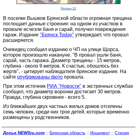
Регион 32
В поселке Вышков Брянской области огромная трещина
поглощает дачные строения: на одном из участков в
провале исчезли баня и сарай, получил повреждения
гараж. Издание
"Брянск Today"
утверждает, что провал
расширяется.
Очевидец сообщил изданию о ЧП на улице Щорса,
которое произошло накануне. "В провал ушли баня,
сарай, часть гаража. Диаметр трещины - 15 метров,
глубина - около 9 метров. К счастью, обошлось без
жертв", - цитирует наблюдателя брянское издание. На
сайте
опубликованы фото
провала.
При этом источник
РИА "Новости"
в экстренных службах
сообщил, что диаметр воронки достигает 30 метров.
Правда, глубина скромнее - всего 5.
Из ближайших двух частных жилых домов отселены
семь человек, среди них трое детей, которые временно
размещены у родственников.
Досье NEWSru.com
::
Брянская область
::
Инцидент
::
Стихия