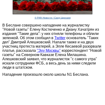
© РИА Новости / Саид Царнаев
В Беслане совершено нападение на журналистку
"Новой газеты" Елену Костюченко и Диану Хачатрян из
издания "Такие дела": у них отняли телефоны и облили
зеленкой. Об этом сообщил в
Twitter
основатель "Таких
дел" Дмитрий Алешковский. Напали также и на двух
участниц протеста матерей, а Элле Кесаевой разорвали
платье, рассказала
"Эху Москвы"
корреспондент "Новой
газеты" на Северном Кавказе Елена Милашина.
Алешковский заявил, что журналисток "с самого утра"
искали сотрудники ФСБ, а весь день за ними следили
люди в штатском.
Нападение произошло около школы N1 Беслана.