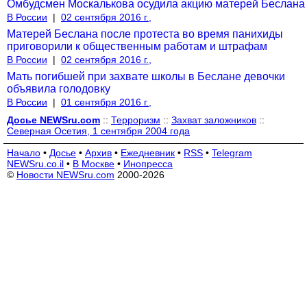
Омбудсмен Москалькова осудила акцию матерей Беслана
В России
|
02 сентября 2016 г.,
Матерей Беслана после протеста во время панихиды
приговорили к общественным работам и штрафам
В России
|
02 сентября 2016 г.,
Мать погибшей при захвате школы в Беслане девочки
объявила голодовку
В России
|
01 сентября 2016 г.,
Досье NEWSru.com
::
Терроризм
::
Захват заложников
::
Северная Осетия, 1 сентября 2004 года
Начало
•
Досье
•
Архив
•
Ежедневник
•
RSS
•
Telegram
NEWSru.co.il
•
В Москве
•
Инопресса
©
Новости NEWSru.com
2000-2026