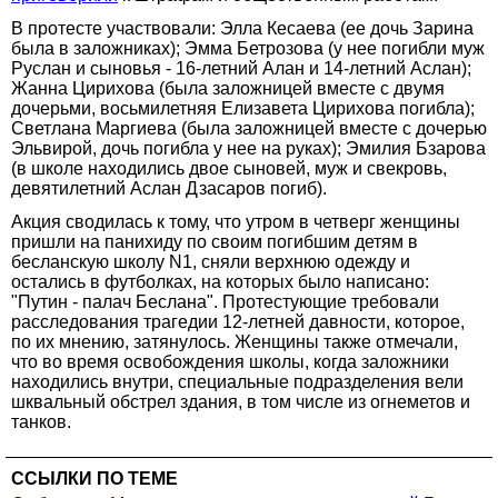
В протесте участвовали: Элла Кесаева (ее дочь Зарина
была в заложниках); Эмма Бетрозова (у нее погибли муж
Руслан и сыновья - 16-летний Алан и 14-летний Аслан);
Жанна Цирихова (была заложницей вместе с двумя
дочерьми, восьмилетняя Елизавета Цирихова погибла);
Светлана Маргиева (была заложницей вместе с дочерью
Эльвирой, дочь погибла у нее на руках); Эмилия Бзарова
(в школе находились двое сыновей, муж и свекровь,
девятилетний Аслан Дзасаров погиб).
Акция сводилась к тому, что утром в четверг женщины
пришли на панихиду по своим погибшим детям в
бесланскую школу N1, сняли верхнюю одежду и
остались в футболках, на которых было написано:
"Путин - палач Беслана". Протестующие требовали
расследования трагедии 12-летней давности, которое,
по их мнению, затянулось. Женщины также отмечали,
что во время освобождения школы, когда заложники
находились внутри, специальные подразделения вели
шквальный обстрел здания, в том числе из огнеметов и
танков.
ССЫЛКИ ПО ТЕМЕ