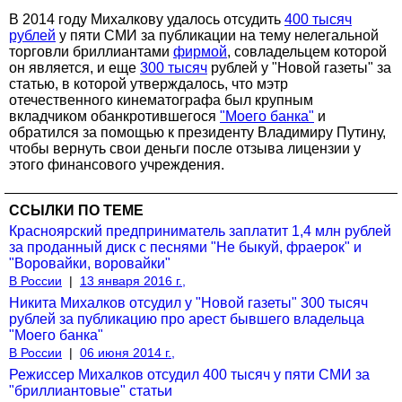
В 2014 году Михалкову удалось отсудить
400 тысяч
рублей
у пяти СМИ за публикации на тему нелегальной
торговли бриллиантами
фирмой
, совладельцем которой
он является, и еще
300 тысяч
рублей у "Новой газеты" за
статью, в которой утверждалось, что мэтр
отечественного кинематографа был крупным
вкладчиком обанкротившегося
"Моего банка"
и
обратился за помощью к президенту Владимиру Путину,
чтобы вернуть свои деньги после отзыва лицензии у
этого финансового учреждения.
ССЫЛКИ ПО ТЕМЕ
Красноярский предприниматель заплатит 1,4 млн рублей
за проданный диск с песнями "Не быкуй, фраерок" и
"Воровайки, воровайки"
В России
|
13 января 2016 г.,
Никита Михалков отсудил у "Новой газеты" 300 тысяч
рублей за публикацию про арест бывшего владельца
"Моего банка"
В России
|
06 июня 2014 г.,
Режиссер Михалков отсудил 400 тысяч у пяти СМИ за
"бриллиантовые" статьи