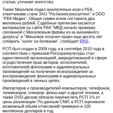
статью, уточняет агентство.
Также Михалков подал аналогичные иски к РБК,
ответчиками стали ЗАО "Росбизнесконсалтинг" и ООО
"РБК Медиа". Общая сумма исков составила два
миллиона рублей. Судебные претензии касаются
материалов на сайте РБК "МВД начало проверку
связанной с Михалковым фирмы из-за анонимного
допроса" и "Михалков получил право еще десять лет
собирать "налог на болванки", сообщает
RNS
.
РСП был создан в 2009 году, а в сентябре 2010 года в
соответствии с приказом Росохранкультуры стал
единственной организацией, аккредитованной в сфере
осуществления прав авторов, исполнителей,
изготовителей фонограмм и аудиовизуальных
произведений на получение вознаграждения за
воспроизведение фонограмм и аудиовизуальных
произведений в личных целях.
Импортеров и производителей компьютеров, телефонов,
телевизоров, плееров, флеш-карт и другой техники, а
также DVD-дисков обязали перечислять РСП 1% от
цены реализации. По данным СМИ, в РСП оценивали
возможный объем отчислений примерно в 100
миллионов долларов в год.