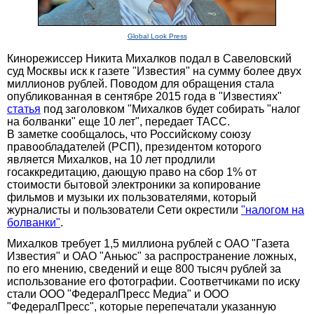
Global Look Press
Кинорежиссер Никита Михалков подал в Савеловский
суд Москвы иск к газете "Известия" на сумму более двух
миллионов рублей. Поводом для обращения стала
опубликованная в сентябре 2015 года в "Известиях"
статья
под заголовком "Михалков будет собирать "налог
на болванки" еще 10 лет", передает ТАСС.
В заметке сообщалось, что Российскому союзу
правообладателей (РСП), президентом которого
является Михалков, на 10 лет продлили
госаккредитацию, дающую право на сбор 1% от
стоимости бытовой электроники за копирование
фильмов и музыки их пользователями, который
журналисты и пользователи Сети окрестили
"налогом на
болванки"
.
Михалков требует 1,5 миллиона рублей с ОАО "Газета
Известия" и ОАО "Аньюс" за распространение ложных,
по его мнению, сведений и еще 800 тысяч рублей за
использование его фотографии. Соответчиками по иску
стали ООО "ФедералПресс Медиа" и ООО
"ФедералПресс", которые перепечатали указанную