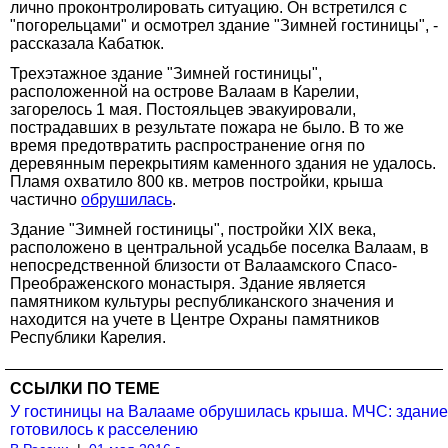
лично проконтролировать ситуацию. Он встретился с
"погорельцами" и осмотрел здание "Зимней гостиницы", -
рассказала Кабатюк.
Трехэтажное здание "Зимней гостиницы",
расположенной на острове Валаам в Карелии,
загорелось 1 мая. Постояльцев эвакуировали,
пострадавших в результате пожара не было. В то же
время предотвратить распространение огня по
деревянным перекрытиям каменного здания не удалось.
Пламя охватило 800 кв. метров постройки, крыша
частично
обрушилась
.
Здание "Зимней гостиницы", постройки XIX века,
расположено в центральной усадьбе поселка Валаам, в
непосредственной близости от Валаамского Спасо-
Преображенского монастыря. Здание является
памятником культуры республиканского значения и
находится на учете в Центре Охраны памятников
Республики Карелия.
ССЫЛКИ ПО ТЕМЕ
У гостиницы на Валааме обрушилась крыша. МЧС: здание
готовилось к расселению