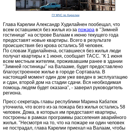
ГУ МЧС по Карелии
Глава Карелии Александр Худилайнен пообещал, что
всем оставшимся без жилья из-за
пожара
в "Зимней
гостинице" на острове Валаам к июню текущего года
предоставят новые квартиры. Всего в результате
происшествия без крова остались 58 человек.
По словам Худилайнена, оставшиеся без жилья люди
получат квартиры к 1 июня, сообщает ТАСС. "К 1 июня
всем местным жителям, проживавшим ранее в здании
"Зимней гостиницы" на Валааме, будет предоставлено
благоустроенное жилье в городе Сортавала. В
настоящий момент один дом уже введен в эксплуатацию
и сдан, второй дом на стадии сдачи. Вся необходимая
помощь людям будет оказана", - заверил руководитель
региона.
Пресс-секретарь главы республики Марина Кабатюк
уточнила, что всего из-за пожара без жилья остались 58
человек. Дома, в которых им предоставят квартиры,
построены в рамках программы расселения аварийного
жилья. "Несмотря на то, что на пожаре ни один человек
не пострадал, глава Карелии приехал на Валаам, чтобы