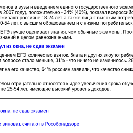
енов в вузы и введением единого государственного экзаме
2007 году), положительно - 34% (40%), показал всероссий
живают россияне 18-24 лет, а также лица с высоким потреб
-54 лет, с высшим образованием и с низким потребительск
то ЕГЭ лучше оценивает знания, чем обычные экзамены. П
 знаний в целом равнозначными.
 из окна, не сдав экзамен
едением ЕГЭ количество взяток, блата и других злоупотреб
ом вопросе стало меньше, 31% - что ничего не изменилось. 
 на его качество, 64% россиян заявили, что качество сниж
лом отрицательно относятся к идее увеличения срока обуче
не 25-54 лет, имеющие высокий уровень доходов.
окна, не сдав экзамен
 виноват, считают в Рособрнадзоре