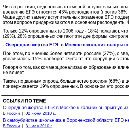
Число россиян, недовольных отменой вступительных экзам
введению ЕГЭ относится 43% респондентов (против 36% в 
Чаще других замену вступительных экзаменов ЕГЭ поддер
этом вопросе придерживаются в основном респонденты 40
Только 12% опрошенных (в 2006 году - 18%) полагают, ч
(29%). 28% опрошенных считают эти две формы контроля
-
Очередная жертва ЕГЭ: в Москве школьник выпрыгнул
При этом, по мнению более четверти россиян (27%), с вв
увеличилось. 15%, наоборот, считают, что коррупции в эт
Говоря о том, как коммерционализация образования влияет
не влияет.
Также, по данным опроса, большинство россиян (68%) в це
придерживается 19% опрошенных. В основном это россия
ССЫЛКИ ПО ТЕМЕ
Очередная жертва ЕГЭ: в Москве школьник выпрыгнул из 
В России
|
02 июня 2010 г.,
В самоубийстве школьника в Воронежской области ЕГЭ не
В России
|
31 мая 2010 г.,