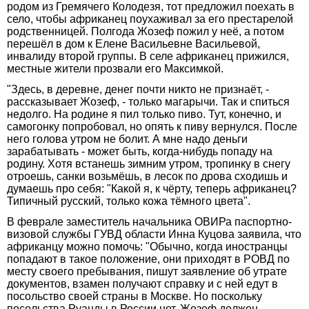
родом из Гремячего Колодезя, тот предложил поехать в
село, чтобы африканец поухаживал за его престарелой
родственницей. Полгода Жозеф пожил у неё, а потом
перешёл в дом к Елене Васильевне Васильевой,
инвалиду второй группы. В селе африканец прижился,
местные жители прозвали его Максимкой.
"Здесь, в деревне, денег почти никто не признаёт, -
рассказывает Жозеф, - только магарычи. Так и спиться
недолго. На родине я пил только пиво. Тут, конечно, и
самогонку попробовал, но опять к пиву вернулся. После
него голова утром не болит. А мне надо деньги
зарабатывать - может быть, когда-нибудь попаду на
родину. Хотя встанешь зимним утром, тропинку в снегу
отроешь, санки возьмёшь, в лесок по дрова сходишь и
думаешь про себя: "Какой я, к чёрту, теперь африканец?
Типичный русский, только кожа тёмного цвета".
В феврале заместитель начальника ОВИРа паспортно-
визовой службы ГУВД области Инна Куцова заявила, что
африканцу можно помочь: "Обычно, когда иностранцы
попадают в такое положение, они приходят в РОВД по
месту своего пребывания, пишут заявление об утрате
документов, взамен получают справку и с ней едут в
посольство своей страны в Москве. Но поскольку
посольства Руанды в России нет, Жозеф должен