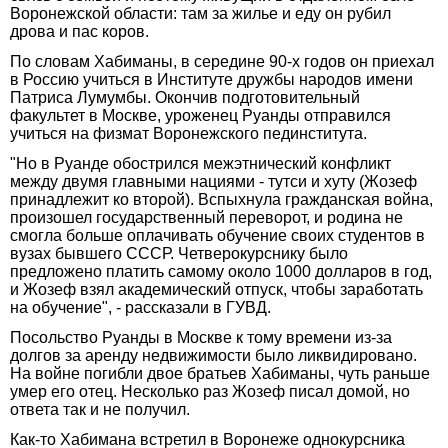
Воронежской области: там за жилье и еду он рубил
дрова и пас коров.
По словам Хабиманы, в середине 90-х годов он приехал
в Россию учиться в Институте дружбы народов имени
Патриса Лумумбы. Окончив подготовительный
факультет в Москве, уроженец Руанды отправился
учиться на физмат Воронежского пединститута.
"Но в Руанде обострился межэтнический конфликт
между двумя главными нациями - тутси и хуту (Жозеф
принадлежит ко второй). Вспыхнула гражданская война,
произошел государственный переворот, и родина не
смогла больше оплачивать обучение своих студентов в
вузах бывшего СССР. Четверокурснику было
предложено платить самому около 1000 долларов в год,
и Жозеф взял академический отпуск, чтобы заработать
на обучение", - рассказали в ГУВД.
Посольство Руанды в Москве к тому времени из-за
долгов за аренду недвижимости было ликвидировано.
На войне погибли двое братьев Хабиманы, чуть раньше
умер его отец. Несколько раз Жозеф писал домой, но
ответа так и не получил.
Как-то Хабимана встретил в Воронеже однокурсника