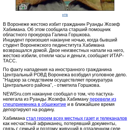
НТВ
В Воронеже жестоко избит гражданин Руанды Жозеф
Хабимана. Об этом сообщила старший помощник
областного прокурора Галина Горшкова.
Инцидент произошел накануне ночью, когда бывший
студент Воронежского пединститута Хабимана
возвращался домой. Двое неизвестных напали на него,
жестоко избили, отняли часы и деньги, сообщает ИТАР-
ТАСС.
По факту нападения на иностранного гражданина
Центральный РОВД Воронежа возбудил уголовное дело.
"Надзор за следствием осуществляет прокуратура
Центрального района", - отметила Горшкова.
NEWSru.com накануне сообщал о том, что пастуха-
нелегала из Руанды Жозефа Хабиману
перевели из
спецприемника в общежитие
и в ближайшее время
депортируют на родину.
Хабимана
стал героем всех местных газет и телеканалов
как несчастный африканец, потерявший документы,
связь с семьей и поэтому живущий в отдаленном селе