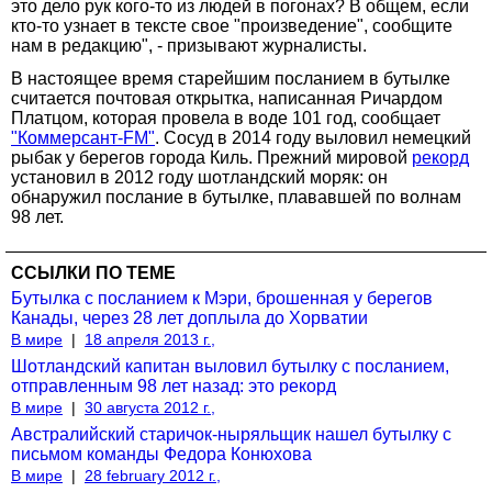
это дело рук кого-то из людей в погонах? В общем, если
кто-то узнает в тексте свое "произведение", сообщите
нам в редакцию", - призывают журналисты.
В настоящее время старейшим посланием в бутылке
считается почтовая открытка, написанная Ричардом
Платцом, которая провела в воде 101 год, сообщает
"Коммерсант-FM"
. Сосуд в 2014 году выловил немецкий
рыбак у берегов города Киль. Прежний мировой
рекорд
установил в 2012 году шотландский моряк: он
обнаружил послание в бутылке, плававшей по волнам
98 лет.
ССЫЛКИ ПО ТЕМЕ
Бутылка с посланием к Мэри, брошенная у берегов
Канады, через 28 лет доплыла до Хорватии
В мире
|
18 апреля 2013 г.,
Шотландский капитан выловил бутылку с посланием,
отправленным 98 лет назад: это рекорд
В мире
|
30 августа 2012 г.,
Австралийский старичок-ныряльщик нашел бутылку с
письмом команды Федора Конюхова
В мире
|
28 february 2012 г.,