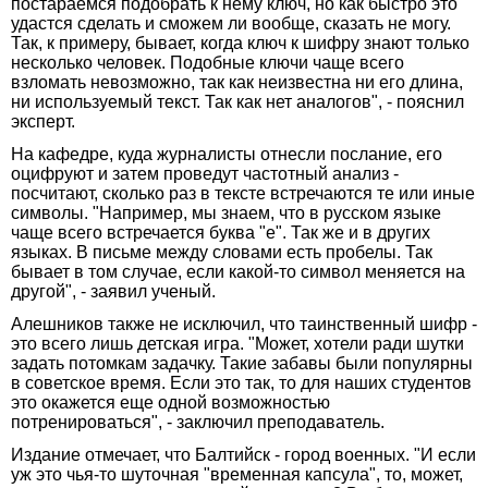
постараемся подобрать к нему ключ, но как быстро это
удастся сделать и сможем ли вообще, сказать не могу.
Так, к примеру, бывает, когда ключ к шифру знают только
несколько человек. Подобные ключи чаще всего
взломать невозможно, так как неизвестна ни его длина,
ни используемый текст. Так как нет аналогов", - пояснил
эксперт.
На кафедре, куда журналисты отнесли послание, его
оцифруют и затем проведут частотный анализ -
посчитают, сколько раз в тексте встречаются те или иные
символы. "Например, мы знаем, что в русском языке
чаще всего встречается буква "е". Так же и в других
языках. В письме между словами есть пробелы. Так
бывает в том случае, если какой-то символ меняется на
другой", - заявил ученый.
Алешников также не исключил, что таинственный шифр -
это всего лишь детская игра. "Может, хотели ради шутки
задать потомкам задачку. Такие забавы были популярны
в советское время. Если это так, то для наших студентов
это окажется еще одной возможностью
потренироваться", - заключил преподаватель.
Издание отмечает, что Балтийск - город военных. "И если
уж это чья-то шуточная "временная капсула", то, может,