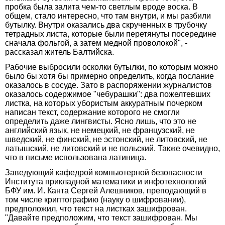
пробка была залита чем-то светлым вроде воска. В
общем, стало интересно, что там внутри, и мы разбили
бутылку. Внутри оказались два скрученных в трубочку
тетрадных листа, которые были перетянуты посередине
сначала фольгой, а затем медной проволокой", -
рассказал житель Балтийска.
Рабочие выбросили осколки бутылки, по которым можно
было бы хотя бы примерно определить, когда послание
оказалось в сосуде. Зато в распоряжении журналистов
оказалось содержимое "чебурашки": два пожелтевших
листка, на которых убористым аккуратным почерком
написан текст, содержание которого не смогли
определить даже лингвисты. Ясно лишь, что это не
английский язык, не немецкий, не французский, не
шведский, не финский, не эстонский, не литовский, не
латышский, не литовский и не польский. Также очевидно,
что в письме использована латиница.
Заведующий кафедрой компьютерной безопасности
Института прикладной математики и инфотехнологий
БФУ им. И. Канта Сергей Алешников, преподающий в
том числе криптографию (науку о шифровании),
предположил, что текст на листках зашифрован.
"Давайте предположим, что текст зашифрован. Мы