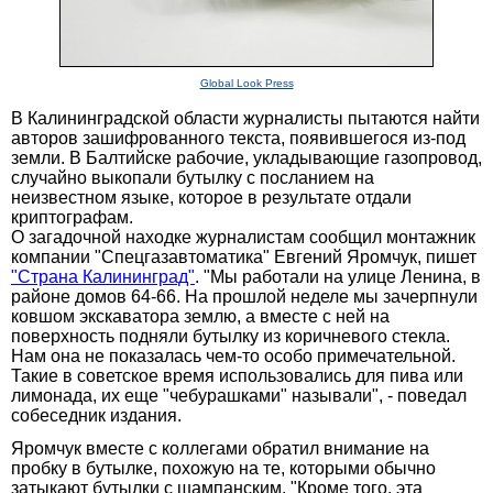
Global Look Press
В Калининградской области журналисты пытаются найти
авторов зашифрованного текста, появившегося из-под
земли. В Балтийске рабочие, укладывающие газопровод,
случайно выкопали бутылку с посланием на
неизвестном языке, которое в результате отдали
криптографам.
О загадочной находке журналистам сообщил монтажник
компании "Спецгазавтоматика" Евгений Яромчук, пишет
"Страна Калининград"
. "Мы работали на улице Ленина, в
районе домов 64-66. На прошлой неделе мы зачерпнули
ковшом экскаватора землю, а вместе с ней на
поверхность подняли бутылку из коричневого стекла.
Нам она не показалась чем-то особо примечательной.
Такие в советское время использовались для пива или
лимонада, их еще "чебурашками" называли", - поведал
собеседник издания.
Яромчук вместе с коллегами обратил внимание на
пробку в бутылке, похожую на те, которыми обычно
затыкают бутылки с шампанским. "Кроме того, эта