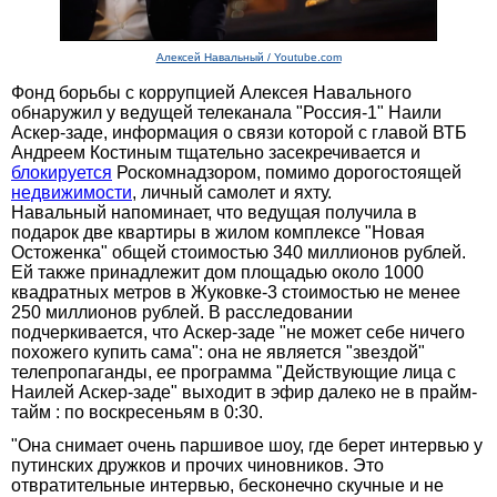
Алексей Навальный / Youtube.com
Фонд борьбы с коррупцией Алексея Навального
обнаружил у ведущей телеканала "Россия-1" Наили
Аскер-заде, информация о связи которой с главой ВТБ
Андреем Костиным тщательно засекречивается и
блокируется
Роскомнадзором, помимо дорогостоящей
недвижимости
, личный самолет и яхту.
Навальный напоминает, что ведущая получила в
подарок две квартиры в жилом комплексе "Новая
Остоженка" общей стоимостью 340 миллионов рублей.
Ей также принадлежит дом площадью около 1000
квадратных метров в Жуковке-3 стоимостью не менее
250 миллионов рублей. В расследовании
подчеркивается, что Аскер-заде "не может себе ничего
похожего купить сама": она не является "звездой"
телепропаганды, ее программа "Действующие лица с
Наилей Аскер-заде" выходит в эфир далеко не в прайм-
тайм : по воскресеньям в 0:30.
"Она снимает очень паршивое шоу, где берет интервью у
путинских дружков и прочих чиновников. Это
отвратительные интервью, бесконечно скучные и не