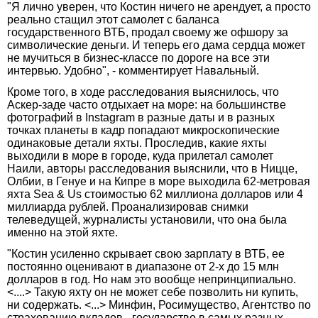
"Я лично уверен, что Костин ничего не арендует, а просто
реально стащил этот самолет с баланса
государственного ВТБ, продал своему же офшору за
символические деньги. И теперь его дама сердца может
не мучиться в бизнес-классе по дороге на все эти
интервью. Удобно", - комментирует Навальный.
Кроме того, в ходе расследования выяснилось, что
Аскер-заде часто отдыхает на море: на большинстве
фотографий в Instagram в разные даты и в разных
точках планеты в кадр попадают микроскопические
одинаковые детали яхты. Проследив, какие яхты
выходили в море в городе, куда прилетал самолет
Наили, авторы расследования выяснили, что в Ницце,
Олбии, в Генуе и на Кипре в море выходила 62-метровая
яхта Sea & Us cтоимостью 62 миллиона долларов или 4
миллиарда рублей. Проанализировав снимки
телеведущей, журналисты установили, что она была
именно на этой яхте.
"Костин усиленно скрывает свою зарплату в ВТБ, ее
постоянно оценивают в диапазоне от 2-х до 15 млн
долларов в год. Но нам это вообще непринципиально.
<....> Такую яхту он не может себе позволить ни купить,
ни содержать. <...> Минфин, Росимущество, Агентство по
страхованию вкладов - государство в самых разных