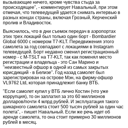
вызывающие ничего, кроме чувства стыда за
происходящее", - комментирует Навальный, при этом
отмечая, что телеведущей удается снимать интервью в
разных концах страны, включая Грозный, Керченский
пролив и Владивосток.
Выяснилось, что в дни съемок передач в аэропортах
этих трех локаций был только один борт - Bombardier
Global 6000 с номером T7-KLT. Передвижения этого
самолета за год совпадают с локациями в Instagram
телеведущей. Борт недавно сменил регистрационный
номер - с M-TSLT на T7-KLT, так как поменял место
регистрации и владельца - это Сан Марино и
"неизвестный офшор в одной из самых закрытых
юрисдикций - в Белизе". Год назад самолет был
зарегистрирован на острове Мэн, на фирму-офшор
VL9762 Ltd, которая принадлежит банку ВТБ.
"Если самолет купил у ВТБ лично Костин (что уже
коррупция), то он заплатил за это 60 миллионов
долларов/почти 4 млрд рублей. И эксплуатация такого
шикарного самолета стоит 500 тысяч рублей за один час
полета", - пишет Навальный. Если же речь идет об
аренде самолета, то она стоит примерно 30 миллионов
рублей в месяц.