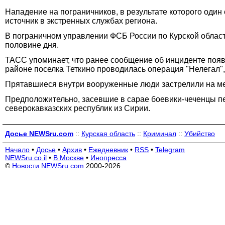
Нападение на пограничников, в результате которого один
источник в экстренных службах региона.
В пограничном управлении ФСБ России по Курской област
половине дня.
ТАСС упоминает, что ранее сообщение об инциденте появи
районе поселка Теткино проводилась операция "Нелегал",
Прятавшиеся внутри вооруженные люди застрелили на мест
Предположительно, засевшие в сарае боевики-чеченцы пе
северокавказских республик из Сирии.
Досье NEWSru.com
::
Курская область
::
Криминал
::
Убийство
Начало
•
Досье
•
Архив
•
Ежедневник
•
RSS
•
Telegram
NEWSru.co.il
•
В Москве
•
Инопресса
©
Новости NEWSru.com
2000-2026