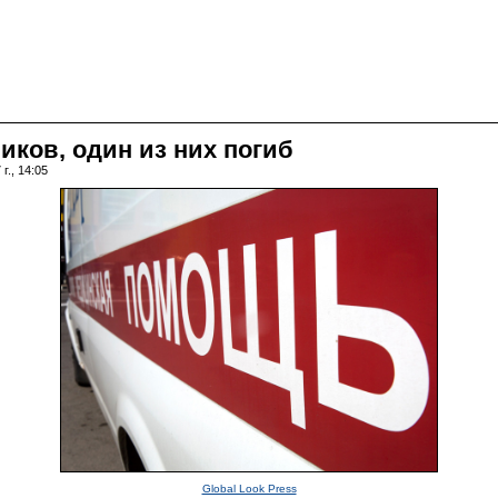
иков, один из них погиб
г., 14:05
Global Look Press