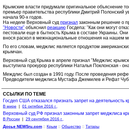
Крымские власти придумали оригинальное объяснение том
премьер правительства республики Дмитрий Полонский ув
начала 90-х годов.
На неделе Верховный суд
признал
законным решение о пр
"Новости"
объяснил
реакцию
Госдепа: "Как они могут отк
пестовали еще в бытность Крыма в составе Украины. Они
внося раскол в межнациональные отношения на нашем м
По его словам, меджлис является продуктом американски
крымчан.
Верховный суд Крыма в апреле признал "Меджлис крымско-
выступила прокурор республики Наталья Поклонская - он
Междлис был создан в 1991 году. После проведения рефе
Предводители меджлиса Мустафа Джемилев и Рефат Чуба
ССЫЛКИ ПО ТЕМЕ
Госдеп США отказался признать запрет на деятельность к
В мире
|
01 октября 2016 г.,
Верховный суд РФ признал законным запрет меджлиса кр
В России
|
29 сентября 2016 г.,
Досье NEWSru.com
::
Крым
::
Общество
::
Татары