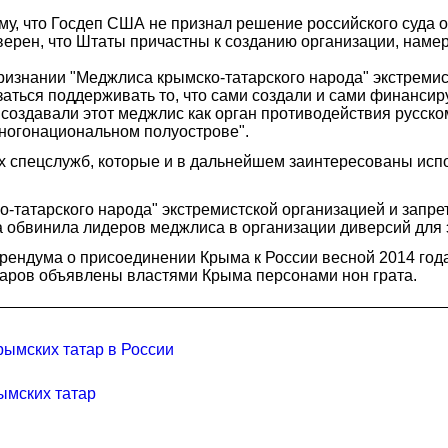
у, что Госдеп США не признал решение российского суда о 
ерен, что Штаты причастны к созданию организации, намер
изнании "Меджлиса крымско-татарского народа" экстремис
азаться поддерживать то, что сами создали и сами финансир
 создавали этот меджлис как орган противодействия русск
ногонациональном полуострове".
х спецслужб, которые и в дальнейшем заинтересованы испо
татарского народа" экстремистской организацией и запрет
а обвинила лидеров меджлиса в организации диверсий для
рендума о присоединении Крыма к России весной 2014 года
ров объявлены властями Крыма персонами нон грата.
рымских татар в России
ымских татар