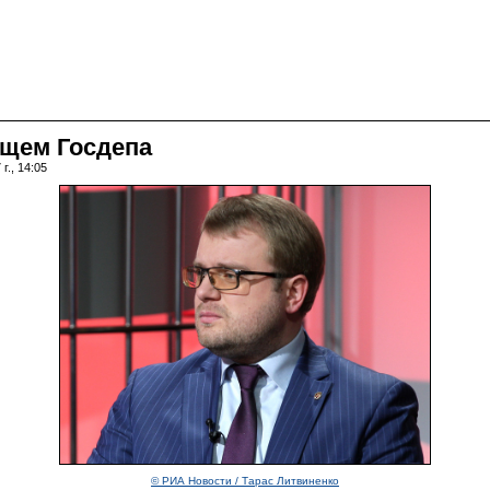
ищем Госдепа
г., 14:05
© РИА Новости / Тарас Литвиненко