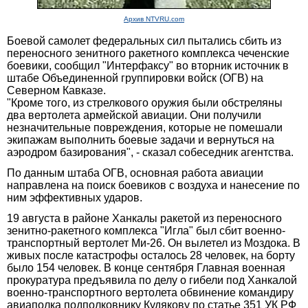
Архив NTVRU.com
Боевой самолет федеральных сил пытались сбить из
переносного зенитного ракетного комплекса чеченские
боевики, сообщил "Интерфаксу" во вторник источник в
штабе Объединенной группировки войск (ОГВ) на
Северном Кавказе.
"Кроме того, из стрелкового оружия были обстреляны
два вертолета армейской авиации. Они получили
незначительные повреждения, которые не помешали
экипажам выполнить боевые задачи и вернуться на
аэродром базирования", - сказал собеседник агентства.
По данным штаба ОГВ, основная работа авиации
направлена на поиск боевиков с воздуха и нанесение по
ним эффективных ударов.
19 августа в районе Ханкалы ракетой из переносного
зенитно-ракетного комплекса "Игла" был сбит военно-
транспортный вертолет Ми-26. Он вылетел из Моздока. В
живых после катастрофы осталось 28 человек, на борту
было 154 человек. В конце сентября Главная военная
прокуратура предъявила по делу о гибели под Ханкалой
военно-транспортного вертолета обвинение командиру
авиаполка подполковнику Кудякову по статье 351 УК РФ