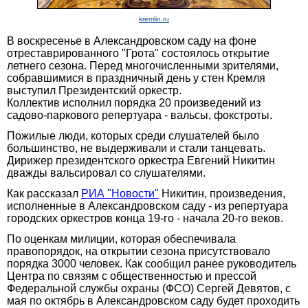
kremlin.ru
В воскресенье в Александровском саду на фоне
отреставрированного "Грота" состоялось открытие
летнего сезона. Перед многочисленными зрителями,
собравшимися в праздничный день у стен Кремля
выступил Президентский оркестр.
Коллектив исполнил порядка 20 произведений из
садово-паркового репертуара - вальсы, фокстроты.
Пожилые люди, которых среди слушателей было
большинство, не выдерживали и стали танцевать.
Дирижер президентского оркестра Евгений Никитин
дважды вальсировал со слушателями.
Как рассказал
РИА "Новости"
Никитин, произведения,
исполненные в Александровском саду - из репертуара
городских оркестров конца 19-го - начала 20-го веков.
По оценкам милиции, которая обеспечивала
правопорядок, на открытии сезона присутствовало
порядка 3000 человек. Как сообщил ранее руководитель
Центра по связям с общественностью и прессой
Федеральной службы охраны (ФСО) Сергей Девятов, с
мая по октябрь в Александровском саду будет проходить