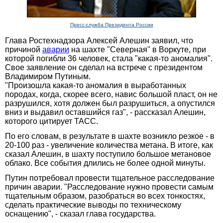
Пресс-служба Президента России
Глава Ростехнадзора Алексей Алешин заявил, что
причиной
аварии
на шахте "Северная" в Воркуте, при
которой погибли 36 человек, стала "какая-то аномалия".
Свое заявление он сделал на встрече с президентом
Владимиром Путиным.
"Произошла какая-то аномалия в выработанных
породах, когда, скорее всего, навис большой пласт, он не
разрушился, хотя должен был разрушиться, а опустился
вниз и выдавил оставшийся газ", - рассказал Алешин,
которого цитирует ТАСС.
По его словам, в результате в шахте возникло резкое - в
20-100 раз - увеличение количества метана. В итоге, как
сказал Алешин, в шахту поступило большое метановое
облако. Все события длились не более одной минуты.
Путин потребовал провести тщательное расследование
причин аварии. "Расследование нужно провести самым
тщательным образом, разобраться во всех тонкостях,
сделать практические выводы по техническому
оснащению", - сказал глава государства.