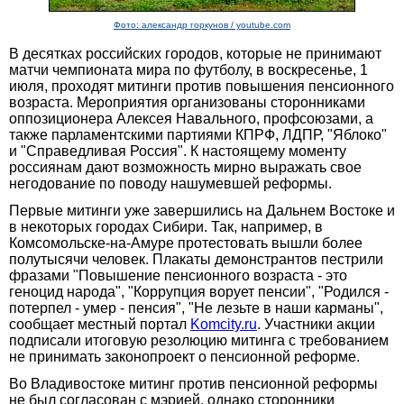
Фото: александр горкунов / youtube.com
В десятках российских городов, которые не принимают
матчи чемпионата мира по футболу, в воскресенье, 1
июля, проходят митинги против повышения пенсионного
возраста. Мероприятия организованы сторонниками
оппозиционера Алексея Навального, профсоюзами, а
также парламентскими партиями КПРФ, ЛДПР, "Яблоко"
и "Справедливая Россия". К настоящему моменту
россиянам дают возможность мирно выражать свое
негодование по поводу нашумевшей реформы.
Первые митинги уже завершились на Дальнем Востоке и
в некоторых городах Сибири. Так, например, в
Комсомольске-на-Амуре протестовать вышли более
полутысячи человек. Плакаты демонстрантов пестрили
фразами "Повышение пенсионного возраста - это
геноцид народа", "Коррупция ворует пенсии", "Родился -
потерпел - умер - пенсия", "Не лезьте в наши карманы",
сообщает местный портал
Komcity.ru
. Участники акции
подписали итоговую резолюцию митинга с требованием
не принимать законопроект о пенсионной реформе.
Во Владивостоке митинг против пенсионной реформы
не был согласован с мэрией, однако сторонники