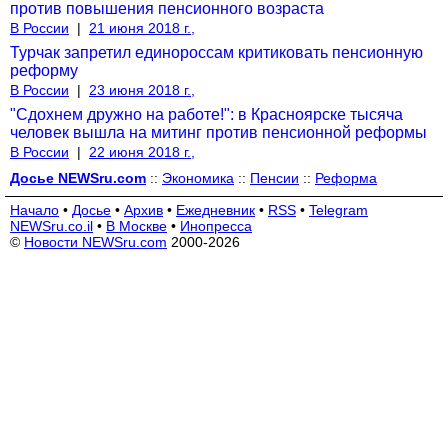
против повышения пенсионного возраста
В России
|
21 июня 2018 г.,
Турчак запретил единороссам критиковать пенсионную
реформу
В России
|
23 июня 2018 г.,
"Сдохнем дружно на работе!": в Красноярске тысяча
человек вышла на митинг против пенсионной реформы
В России
|
22 июня 2018 г.,
Досье NEWSru.com
::
Экономика
::
Пенсии
::
Реформа
Начало
•
Досье
•
Архив
•
Ежедневник
•
RSS
•
Telegram
NEWSru.co.il
•
В Москве
•
Инопресса
©
Новости NEWSru.com
2000-2026