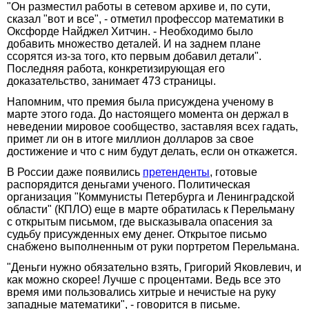
"Он разместил работы в сетевом архиве и, по сути,
сказал "вот и все", - отметил профессор математики в
Оксфорде Найджел Хитчин. - Необходимо было
добавить множество деталей. И на заднем плане
ссорятся из-за того, кто первым добавил детали".
Последняя работа, конкретизирующая его
доказательство, занимает 473 страницы.
Напомним, что премия была присуждена ученому в
марте этого года. До настоящего момента он держал в
неведении мировое сообщество, заставляя всех гадать,
примет ли он в итоге миллион долларов за свое
достижение и что с ним будут делать, если он откажется.
В России даже появились
претенденты
, готовые
распорядится деньгами ученого. Политическая
организация "Коммунисты Петербурга и Ленинградской
области" (КПЛО) еще в марте обратилась к Перельману
с открытым письмом, где высказывала опасения за
судьбу присужденных ему денег. Открытое письмо
снабжено выполненным от руки портретом Перельмана.
"Деньги нужно обязательно взять, Григорий Яковлевич, и
как можно скорее! Лучше с процентами. Ведь все это
время ими пользовались хитрые и нечистые на руку
западные математики", - говорится в письме.