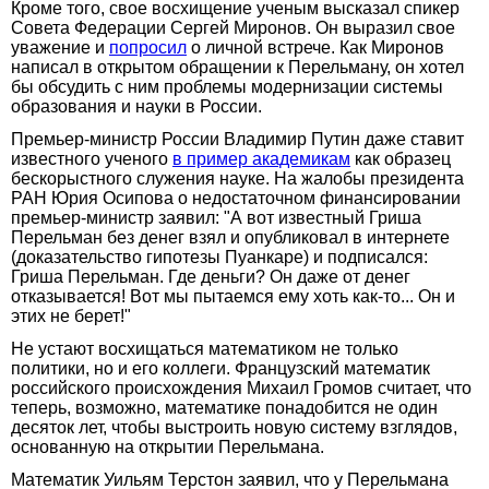
Кроме того, свое восхищение ученым высказал спикер
Совета Федерации Сергей Миронов. Он выразил свое
уважение и
попросил
о личной встрече. Как Миронов
написал в открытом обращении к Перельману, он хотел
бы обсудить с ним проблемы модернизации системы
образования и науки в России.
Премьер-министр России Владимир Путин даже ставит
известного ученого
в пример академикам
как образец
бескорыстного служения науке. На жалобы президента
РАН Юрия Осипова о недостаточном финансировании
премьер-министр заявил: "А вот известный Гриша
Перельман без денег взял и опубликовал в интернете
(доказательство гипотезы Пуанкаре) и подписался:
Гриша Перельман. Где деньги? Он даже от денег
отказывается! Вот мы пытаемся ему хоть как-то... Он и
этих не берет!"
Не устают восхищаться математиком не только
политики, но и его коллеги. Французский математик
российского происхождения Михаил Громов считает, что
теперь, возможно, математике понадобится не один
десяток лет, чтобы выстроить новую систему взглядов,
основанную на открытии Перельмана.
Математик Уильям Терстон заявил, что у Перельмана