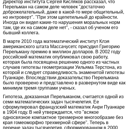
Директор института Сергей Кисляков рассказал, что
Перельман на самом деле человек "достаточно
доброжелательный, даже в какой-то мере общительный,
но интроверт". "При этом щепетильный до крайности.
Иногда он видел какие-то нарушения моральных норм
там, где их на самом деле нет", - сказал об ученом его
бывший коллега.
В марте 2010 года математический институт Клэя
американского штата Массачусетс присудил Григорию
Перельману премию в миллион долларов. В 2002 году
российский математик опубликовал свою работу,
которая была посвящена решению одного из частных
случаев гипотезы геометризации Уильяма Терстона, из
которой и следует справедливость знаменитой гипотезы
Пуанкаре. Впоследствии доказательство Перельмана
было проверено и представлено в развернутом виде как
минимум тремя группами ученых.
Гипотеза, доказанная Перельманом, считается одной из
семи математических задач тысячелетия. Ее
сформулировал французский математик Анри Пуанкаре
в 1904 году. В ней утверждается, что "всякое
односвязное компактное трехмерное многообразие без
края гомеоморфно трехмерной сфере". Теперь в
перечне задач тысячелетия, сформированном в 2000