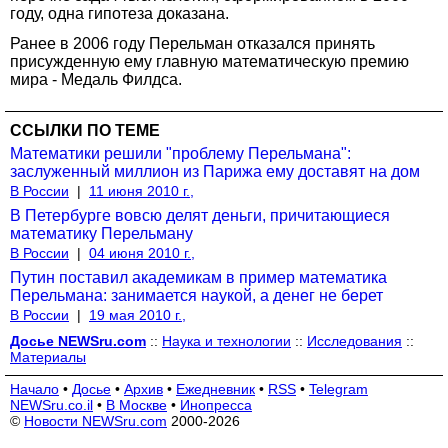
году, одна гипотеза доказана.
Ранее в 2006 году Перельман отказался принять
присужденную ему главную математическую премию
мира - Медаль Филдса.
ССЫЛКИ ПО ТЕМЕ
Математики решили "проблему Перельмана":
заслуженный миллион из Парижа ему доставят на дом
В России
|
11 июня 2010 г.,
В Петербурге вовсю делят деньги, причитающиеся
математику Перельману
В России
|
04 июня 2010 г.,
Путин поставил академикам в пример математика
Перельмана: занимается наукой, а денег не берет
В России
|
19 мая 2010 г.,
Досье NEWSru.com
::
Наука и технологии
::
Исследования
::
Материалы
Начало
•
Досье
•
Архив
•
Ежедневник
•
RSS
•
Telegram
NEWSru.co.il
•
В Москве
•
Инопресса
©
Новости NEWSru.com
2000-2026