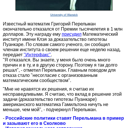
University of Warwick
Известный математик Григорий Перельман
окончательно отказался от Премии тысячелетия в 1 млн
долларов. Эту награду ему
присудил
Математический
институт имени Клэя за доказательство гипотезы
Пуанкаре. По словам самого ученого, он сообщил
членам института о своем решении еще неделю назад,
передает
"Интерфакс"
.
"Я отказался. Вы знаете, у меня было очень много
причин и в ту, и в другую сторону. Поэтому я так долго
решал", - отметил Перельман. Главным поводом для
отказа стало "несогласие с организованным
математическим сообществом".
"Мне не нравятся их решения, я считаю их
несправедливыми. Я считаю, что вклад в решение этой
задачи (доказательство гипотезы Пуанкаре)
американского математика Гамильтона ничуть не
меньше, чем мой", - подчеркнул Перельман.
-
Российские политики ставят Перельмана в пример
и зазывают его в Сколково