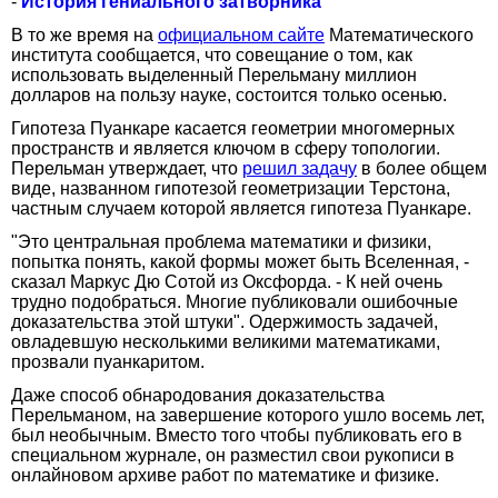
-
История гениального затворника
В то же время на
официальном сайте
Математического
института сообщается, что совещание о том, как
использовать выделенный Перельману миллион
долларов на пользу науке, состоится только осенью.
Гипотеза Пуанкаре касается геометрии многомерных
пространств и является ключом в сферу топологии.
Перельман утверждает, что
решил задачу
в более общем
виде, названном гипотезой геометризации Терстона,
частным случаем которой является гипотеза Пуанкаре.
"Это центральная проблема математики и физики,
попытка понять, какой формы может быть Вселенная, -
сказал Маркус Дю Сотой из Оксфорда. - К ней очень
трудно подобраться. Многие публиковали ошибочные
доказательства этой штуки". Одержимость задачей,
овладевшую несколькими великими математиками,
прозвали пуанкаритом.
Даже способ обнародования доказательства
Перельманом, на завершение которого ушло восемь лет,
был необычным. Вместо того чтобы публиковать его в
специальном журнале, он разместил свои рукописи в
онлайновом архиве работ по математике и физике.