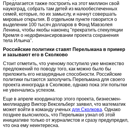
Предлагается также построить на этот миллион свой
наукоград, собрать там детей из малообеспеченных
семей, которые, по их замыслу, и начнут совершать
мировые открытия. В отдельном пункте говорится о
выделении 100 тысяч долларов в Фонд Мавзолея
Ленина, чтобы якобы наконец "прекратить спекуляции
Кремля о недофинансировании проекта сохранения
тела Ильича".
Российские политики ставят Перельмана в пример
и зазывают его в Сколково
Стоит отметить, что ученому поступило уже множество
предложений по поводу того, как можно было бы
приложить его незаурядные способности. Российские
политики пытаются заполучить Перельмана для своего
проекта иннограда в Сколкове, однако пока эти попытки
не увенчались успехом.
Еще в апреле координатор этого проекта, бизнесмен-
миллиардер Виктор Вексельберг заявил, что математик
может войти в команду ученых
для Сколкова
. Однако
позднее выяснилось, что Перельман узнал об этой
инициативе только от журналистов и сразу предупредил,
что она ему неинтересна.