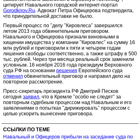
цитирует Навального городской интернет-портал
Gorodkirov.Ru
. Адвокат Петра Офицерова подтвердила,
что принудительной доставки не было.
Первый процесс по "делу "Кировлеса" завершился
летом 2013 года обвинительным приговором.
Навального и Офицерова признали виновными в
хищении имущества у компании "Кировлес" на сумму 16
млн рублей и приговорили к пяти и четырем годам
лишения свободы соответственно, а также штрафу в 500
тыс. рублей. Через три месяца реальный срок заменили
условным. 16 ноября 2016 года президиум Верховного
суда РФ на основании
решения
Европейского суда
отменил
обвинительный приговор и направил дело на
повторное рассмотрение.
Пресс-секретарь президента РФ Дмитрий Песков
сегодня
заявил
, что в Кремле "особо не следят" за
повторным судебным процессом над Навальным и его
заявлениями о попытках "дирижировать" процессом с
целью ускорить вынесение приговора.
ССЫЛКИ ПО ТЕМЕ
Навальный и Офицеров прибыли на заседание суда по