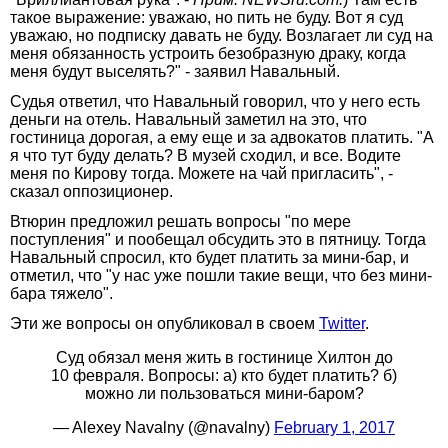
такое выражение: уважаю, но пить не буду. Вот я суд
уважаю, но подписку давать не буду. Возлагает ли суд на
меня обязанность устроить безобразную драку, когда
меня будут выселять?" - заявил Навальный.
Судья ответил, что Навальный говорил, что у него есть
деньги на отель. Навальный заметил на это, что
гостиница дорогая, а ему еще и за адвокатов платить. "А
я что тут буду делать? В музей сходил, и все. Водите
меня по Кирову тогда. Можете на чай пригласить", -
сказал оппозиционер.
Втюрин предложил решать вопросы "по мере
поступления" и пообещал обсудить это в пятницу. Тогда
Навальный спросил, кто будет платить за мини-бар, и
отметил, что "у нас уже пошли такие вещи, что без мини-
бара тяжело".
Эти же вопросы он опубликовал в своем
Twitter
.
Суд обязал меня жить в гостинице Хилтон до
10 февраля. Вопросы: а) кто будет платить? б)
можно ли пользоваться мини-баром?
— Alexey Navalny (@navalny)
February 1, 2017