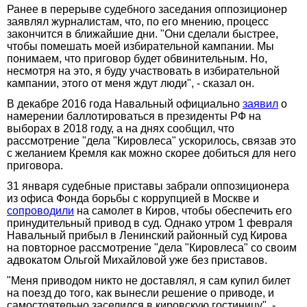
Ранее в перерыве судебного заседания оппозиционер
заявлял журналистам, что, по его мнению, процесс
закончится в ближайшие дни. "Они сделали быстрее,
чтобы помешать моей избирательной кампании. Мы
понимаем, что приговор будет обвинительным. Но,
несмотря на это, я буду участвовать в избирательной
кампании, этого от меня ждут люди", - сказал он.
В декабре 2016 года Навальный официально
заявил
о
намерении баллотироваться в президенты РФ на
выборах в 2018 году, а на днях сообщил, что
рассмотрение "дела "Кировлеса" ускорилось, связав это
с желанием Кремля как можно скорее добиться для него
приговора.
31 января судебные приставы забрали оппозиционера
из офиса Фонда борьбы с коррупцией в Москве и
сопроводили
на самолет в Киров, чтобы обеспечить его
принудительный привод в суд. Однако утром 1 февраля
Навальный прибыл в Ленинский районный суд Кирова
на повторное рассмотрение "дела "Кировлеса" со своим
адвокатом Ольгой Михайловой уже без приставов.
"Меня приводом никто не доставлял, я сам купил билет
на поезд до того, как вынесли решение о приводе, и
самостоятельно заселился в кировскую гостиницу", -