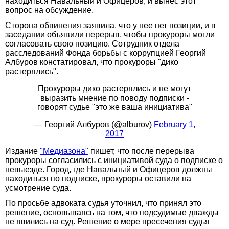
находиться Навальный и Офицеров, и вынес этот
вопрос на обсуждение.
Сторона обвинения заявила, что у нее нет позиции, и в
заседании объявили перерыв, чтобы прокуроры могли
согласовать свою позицию. Сотрудник отдела
расследований Фонда борьбы с коррупцией Георгий
Албуров констатировал, что прокуроры "дико
растерялись".
Прокуроры дико растерялись и не могут
выразить мнение по поводу подписки -
говорят судье "это же ваша инициатива"
— Георгий Албуров (@alburov)
February 1,
2017
Издание
"Медиазона"
пишет, что после перерыва
прокуроры согласились с инициативой суда о подписке о
невыезде. Город, где Навальный и Офицеров должны
находиться по подписке, прокуроры оставили на
усмотрение суда.
По просьбе адвоката судья уточнил, что принял это
решение, основываясь на том, что подсудимые дважды
не явились на суд. Решение о мере пресечения судья