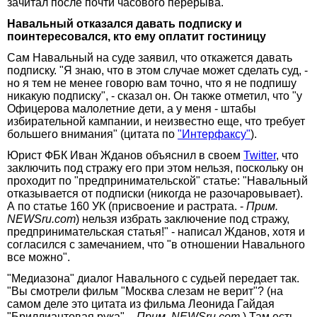
зачитал после почти часового перерыва.
Навальный отказался давать подписку и
поинтересовался, кто ему оплатит гостиницу
Сам Навальный на суде заявил, что откажется давать
подписку. "Я знаю, что в этом случае может сделать суд, -
но я тем не менее говорю вам точно, что я не подпишу
никакую подписку", - сказал он. Он также отметил, что "у
Офицерова малолетние дети, а у меня - штабы
избирательной кампании, и неизвестно еще, что требует
большего внимания" (цитата по
"Интерфаксу"
).
Юрист ФБК Иван Жданов объяснил в своем
Twitter
, что
заключить под стражу его при этом нельзя, поскольку он
проходит по "предпринимательской" статье: "Навальный
отказывается от подписки (никогда не разочаровывает).
А по статье 160 УК (присвоение и растрата. -
Прим.
NEWSru.com
) нельзя избрать заключение под стражу,
предпринимательская статья!" - написал Жданов, хотя и
согласился с замечанием, что "в отношении Навального
все можно".
"Медиазона" диалог Навального с судьей передает так.
"Вы смотрели фильм "Москва слезам не верит"? (на
самом деле это цитата из фильма Леонида Гайдая
"Бриллиантовая рука". -
Прим. NEWSru.com.
) Там есть