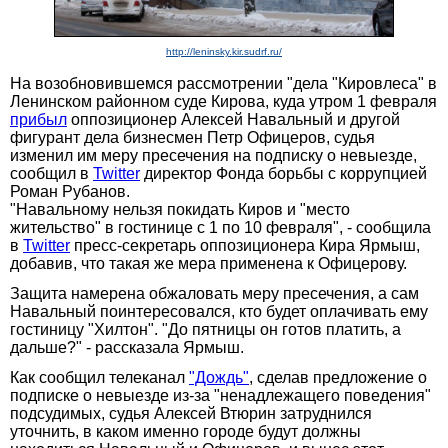
http://leninsky.kir.sudrf.ru/
На возобновившемся рассмотрении "дела "Кировлеса" в
Ленинском районном суде Кирова, куда утром 1 февраля
прибыл
оппозиционер Алексей Навальный и другой
фигурант дела бизнесмен Петр Офицеров, судья
изменил им меру пресечения на подписку о невыезде,
сообщил в
Twitter
директор Фонда борьбы с коррупцией
Роман Рубанов.
"Навальному нельзя покидать Киров и "место
жительство" в гостинице с 1 по 10 февраля", - сообщила
в
Twitter
пресс-секретарь оппозиционера Кира Ярмыш,
добавив, что такая же мера применена к Офицерову.
Защита намерена обжаловать меру пресечения, а сам
Навальный поинтересовался, кто будет оплачивать ему
гостиницу "Хилтон". "До пятницы он готов платить, а
дальше?" - рассказала Ярмыш.
Как сообщил телеканал
"Дождь"
, сделав предложение о
подписке о невыезде из-за "ненадлежащего поведения"
подсудимых, судья Алексей Втюрин затруднился
уточнить, в каком именно городе будут должны