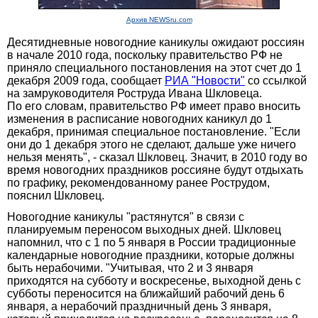
Архив NEWSru.com
Десятидневные новогодние каникулы ожидают россиян
в начале 2010 года, поскольку правительство РФ не
приняло специального постановления на этот счет до 1
декабря 2009 года, сообщает
РИА "Новости"
со ссылкой
на замруководителя Роструда Ивана Шкловеца.
По его словам, правительство РФ имеет право вносить
изменения в расписание новогодних каникул до 1
декабря, принимая специальное постановление. "Если
они до 1 декабря этого не сделают, дальше уже ничего
нельзя менять", - сказал Шкловец. Значит, в 2010 году во
время новогодних праздников россияне будут отдыхать
по графику, рекомендованному ранее Рострудом,
пояснил Шкловец.
Новогодние каникулы "растянутся" в связи с
планируемым переносом выходных дней. Шкловец
напомнил, что с 1 по 5 января в России традиционные
календарные новогодние праздники, которые должны
быть нерабочими. "Учитывая, что 2 и 3 января
приходятся на субботу и воскресенье, выходной день с
субботы переносится на ближайший рабочий день 6
января, а нерабочий праздничный день 3 января,