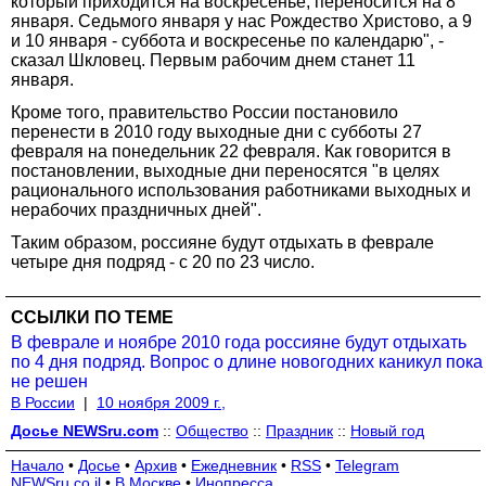
который приходится на воскресенье, переносится на 8
января. Седьмого января у нас Рождество Христово, а 9
и 10 января - суббота и воскресенье по календарю", -
сказал Шкловец. Первым рабочим днем станет 11
января.
Кроме того, правительство России постановило
перенести в 2010 году выходные дни с субботы 27
февраля на понедельник 22 февраля. Как говорится в
постановлении, выходные дни переносятся "в целях
рационального использования работниками выходных и
нерабочих праздничных дней".
Таким образом, россияне будут отдыхать в феврале
четыре дня подряд - с 20 по 23 число.
ССЫЛКИ ПО ТЕМЕ
В феврале и ноябре 2010 года россияне будут отдыхать
по 4 дня подряд. Вопрос о длине новогодних каникул пока
не решен
В России
|
10 ноября 2009 г.,
Досье NEWSru.com
::
Общество
::
Праздник
::
Новый год
Начало
•
Досье
•
Архив
•
Ежедневник
•
RSS
•
Telegram
NEWSru.co.il
•
В Москве
•
Инопресса