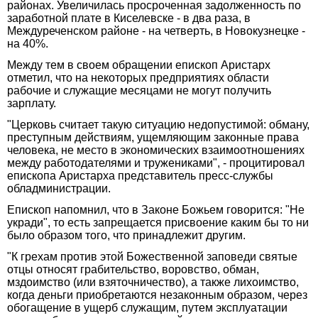
районах. Увеличилась просроченная задолженность по
заработной плате в Киселевске - в два раза, в
Междуреченском районе - на четверть, в Новокузнецке -
на 40%.
Между тем в своем обращении епископ Аристарх
отметил, что на некоторых предприятиях области
рабочие и служащие месяцами не могут получить
зарплату.
"Церковь считает такую ситуацию недопустимой: обману,
преступным действиям, ущемляющим законные права
человека, не место в экономических взаимоотношениях
между работодателями и тружениками", - процитировал
епископа Аристарха представитель пресс-службы
обладминистрации.
Епископ напомнил, что в Законе Божьем говорится: "Не
укради", то есть запрещается присвоение каким бы то ни
было образом того, что принадлежит другим.
"К грехам против этой Божественной заповеди святые
отцы относят грабительство, воровство, обман,
мздоимство (или взяточничество), а также лихоимство,
когда деньги приобретаются незаконным образом, через
обогащение в ущерб служащим, путем эксплуатации