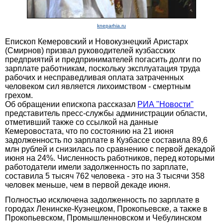
kneparhia.ru
Епископ Кемеровский и Новокузнецкий Аристарх
(Смирнов) призвал руководителей кузбасских
предприятий и предпринимателей погасить долги по
зарплате работникам, поскольку эксплуатация труда
рабочих и несправедливая оплата затраченных
человеком сил является лихоимством - смертным
грехом.
Об обращении епископа рассказал
РИА "Новости"
представитель пресс-службы администрации области,
отметивший также со ссылкой на данные
Кемеровостата, что по состоянию на 21 июня
задолженность по зарплате в Кузбассе составила 89,6
млн рублей и снизилась по сравнению с первой декадой
июня на 24%. Численность работников, перед которыми
работодатели имели задолженность по зарплате,
составила 5 тысяч 762 человека - это на 3 тысячи 358
человек меньше, чем в первой декаде июня.
Полностью исключена задолженность по зарплате в
городах Ленинске-Кузнецком, Прокопьевске, а также в
Прокопьевском, Промышленновском и Чебулинском