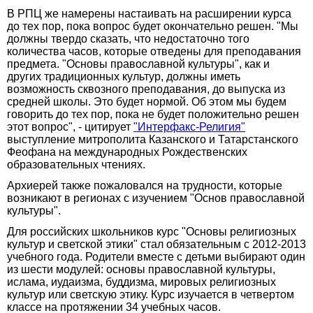
В РПЦ же намерены настаивать на расширении курса
до тех пор, пока вопрос будет окончательно решен. "Мы
должны твердо сказать, что недостаточно того
количества часов, которые отведены для преподавания
предмета. "Основы православной культуры", как и
других традиционных культур, должны иметь
возможность сквозного преподавания, до выпуска из
средней школы. Это будет нормой. Об этом мы будем
говорить до тех пор, пока не будет положительно решен
этот вопрос", - цитирует
"Интерфакс-Религия"
выступление митрополита Казанского и Татарстанского
Феофана на международных Рождественских
образовательных чтениях.
Архиерей также пожаловался на трудности, которые
возникают в регионах с изучением "Основ православной
культуры".
Для российских школьников курс "Основы религиозных
культур и светской этики" стал обязательным с 2012-2013
учебного года. Родители вместе с детьми выбирают один
из шести модулей: основы православной культуры,
ислама, иудаизма, буддизма, мировых религиозных
культур или светскую этику. Курс изучается в четвертом
классе на протяжении 34 учебных часов.