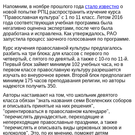
Напомним, в ноябре прошлого года
стало известно
о
новой попытке РПЦ распространить изучение курса
"Православная культура" с 1 по 11 класс. Летом 2016
года соответствующая учебная программа была
негативно оценена экспертами, после чего была
доработана и исправлена. Как утверждалось, РАО
запустила процесс заочного голосования по программе.
Курс изучения православной культуры предлагалось
разбить на три блока: для классов с первого по
четвертый, с пятого по девятый, а также с 10-го по 11-й.
Первый блок займет минимум 102 учебных часа, но в
первом классе православную культуру разрешается
изучать во внеурочное время. Второй блок предполагает
минимум 175 часов преподавания религии, но авторы
надеются получить 350.
Авторы настаивают на том, что школьник девятого
класса обязан "знать названия семи Вселенских соборов
и описывать принятые на них решения",
"ориентироваться в православном календаре",
"перечислять двунадесятые, переходящие и
непереходящие православные праздники, а также
"перечислять и описывать виды церковных звонов и
колоколов". Это, по их мнению, поможет детям