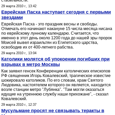
стабильности.
29 марта 2010 г., 13:42
Еврейская Пасха наступает сегодня с первыми
звездами
Еврейская Пасха - это праздник весны и свободы.
Отмечать его начинают накануне 15 числа месяца нисана
по еврейскому лунному календарю. Считается, что
именно в этот день около 1200 года до нашей эры пророк
Моисей вывел израильтян из Египетского царства,
освободив их от 400-летнего рабства.
29 марта 2010 г., 13:04
Католики молятся об упокоении погибших при
взрывах в метро Москвы
Как заявил генсек Конференции католических епископов
РФ священник Игорь Ковалевский, трагическое известие
шокировало католиков. По его словам, храм Святого
Людовика, настоятелем которого он является, находится
возле станции метро "Лубянка". "Там могли оказаться
идущие на утреннюю службу наши прихожане", - сказал
Ковалевский.
29 марта 2010 г., 12:37
Мусульмане просят не связывать теракты в