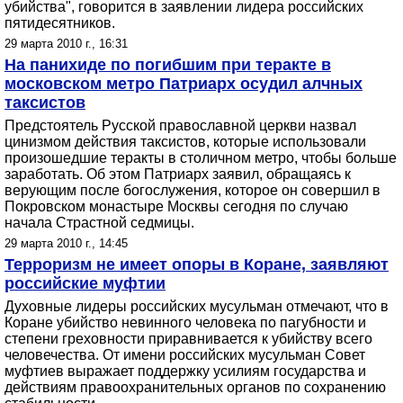
убийства", говорится в заявлении лидера российских
пятидесятников.
29 марта 2010 г., 16:31
На панихиде по погибшим при теракте в
московском метро Патриарх осудил алчных
таксистов
Предстоятель Русской православной церкви назвал
цинизмом действия таксистов, которые использовали
произошедшие теракты в столичном метро, чтобы больше
заработать. Об этом Патриарх заявил, обращаясь к
верующим после богослужения, которое он совершил в
Покровском монастыре Москвы сегодня по случаю
начала Страстной седмицы.
29 марта 2010 г., 14:45
Терроризм не имеет опоры в Коране, заявляют
российские муфтии
Духовные лидеры российских мусульман отмечают, что в
Коране убийство невинного человека по пагубности и
степени греховности приравнивается к убийству всего
человечества. От имени российских мусульман Совет
муфтиев выражает поддержку усилиям государства и
действиям правоохранительных органов по сохранению