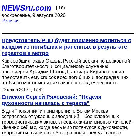
NEWSru.com
| 18+
воскресенье, 9 августа 2026
Религия
Предстоятель РПЦ будет поименно молиться о
каждом из погибших и раненных в результате
терактов в метро
Как сообщил глава Отдела Русской церкви по церковной
благотворительности и социальному служению
протоиерей Аркадий Шатов, Патриарх Кирилл просил
представить ему список всех погибших и пострадавших,
чтобы он мог помолиться лично о каждом человеке.
29 марта 2010 г., 17:41
Епископ Сергей Ряховский: "Неделя
духовности началась с теракта"
В дни "покаяния и примирения с Богом Москва
сотряслась от ужасных злодеяний – бесчеловечных
террористических актов, унесших жизни мирных жителей.
Именно сейчас, когда весь мир потянулся к духовности,
террористы взяли на себя страшный грех массового