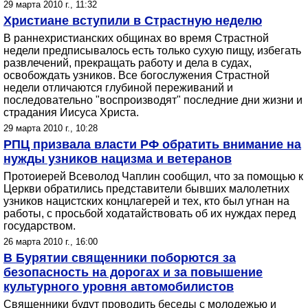
29 марта 2010 г., 11:32
Христиане вступили в Страстную неделю
В раннехристианских общинах во время Страстной
недели предписывалось есть только сухую пищу, избегать
развлечений, прекращать работу и дела в судах,
освобождать узников. Все богослужения Страстной
недели отличаются глубиной переживаний и
последовательно "воспроизводят" последние дни жизни и
страдания Иисуса Христа.
29 марта 2010 г., 10:28
РПЦ призвала власти РФ обратить внимание на
нужды узников нацизма и ветеранов
Протоиерей Всеволод Чаплин сообщил, что за помощью к
Церкви обратились представители бывших малолетних
узников нацистских концлагерей и тех, кто был угнан на
работы, с просьбой ходатайствовать об их нуждах перед
государством.
26 марта 2010 г., 16:00
В Бурятии священники поборются за
безопасность на дорогах и за повышение
культурного уровня автомобилистов
Священники будут проводить беседы с молодежью и