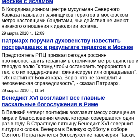
Москве с исламом
В Координационном центре мусульман Северного
Кавказа называют зачинщиков терактов в московском
метро настоящими бандитами, чьи действия не имеют
никакого отношения к идеологии ислама.
29 марта 2010 г., 12:09
Патриарх поручил духовенству навестить
пострадавших в результате терактов в Москве
Предстоятель РПЦ призвал сегодня россиян
противопоставить терактам в столичном метро единство и
твердую волю "к тому, чтобы остановить террористов и
тех, кто их поддерживает, финансирует или оправдывает".
"Их настигнет Божия кара. Верю, что не замедлит и
человеческая справедливость", - сказал Патриарх.
29 марта 2010 г., 11:54
Бенедикт XVI возглавит все главные
пасхальные богослужения в Риме
В Великий четверг понтифик возглавит мессу освящения
мира и благословения елеев, которая совершается один
раз в году. В Страстную пятницу Бенедикт XVI совершит
литургию слова. Вечером в Великую субботу в соборе
Святого Петра начнется богослужение навечерия Пасхи.