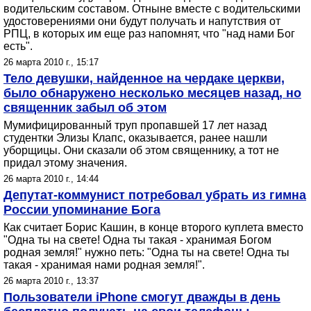
водительским составом. Отныне вместе с водительскими
удостоверениями они будут получать и напутствия от
РПЦ, в которых им еще раз напомнят, что "над нами Бог
есть".
26 марта 2010 г., 15:17
Тело девушки, найденное на чердаке церкви,
было обнаружено несколько месяцев назад, но
священник забыл об этом
Мумифицированный труп пропавшей 17 лет назад
студентки Элизы Клапс, оказывается, ранее нашли
уборщицы. Они сказали об этом священнику, а тот не
придал этому значения.
26 марта 2010 г., 14:44
Депутат-коммунист потребовал убрать из гимна
России упоминание Бога
Как считает Борис Кашин, в конце второго куплета вместо
"Одна ты на свете! Одна ты такая - хранимая Богом
родная земля!" нужно петь: "Одна ты на свете! Одна ты
такая - хранимая нами родная земля!".
26 марта 2010 г., 13:37
Пользователи iPhone смогут дважды в день