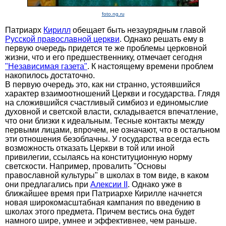
foto.ng.ru
Патриарх
Кирилл
обещает быть незаурядным главой
Русской православной церкви
. Однако решать ему в
первую очередь придется те же проблемы церковной
жизни, что и его предшественнику, отмечает сегодня
"Независимая газета"
. К настоящему времени проблем
накопилось достаточно.
В первую очередь это, как ни странно, устоявшийся
характер взаимоотношений Церкви и государства. Глядя
на сложившийся счастливый симбиоз и единомыслие
духовной и светской власти, складывается впечатление,
что они близки к идеальным. Тесные контакты между
первыми лицами, впрочем, не означают, что в остальном
эти отношения безоблачны. У государства всегда есть
возможность отказать Церкви в той или иной
привилегии, ссылаясь на конституционную норму
светскости. Например, провалить "Основы
православной культуры" в школах в том виде, в каком
они предлагались при
Алексии II
. Однако уже в
ближайшее время при Патриархе Кирилле начнется
новая широкомасштабная кампания по введению в
школах этого предмета. Причем вестись она будет
намного шире, умнее и эффективнее, чем раньше.