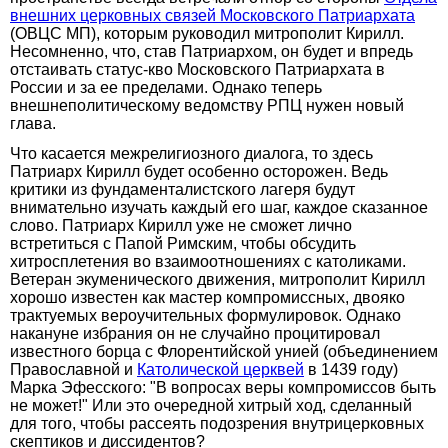
внешних церковных связей Московского Патриархата
(ОВЦС МП), которым руководил митрополит Кирилл.
Несомненно, что, став Патриархом, он будет и впредь
отстаивать статус-кво Московского Патриархата в
России и за ее пределами. Однако теперь
внешнеполитическому ведомству РПЦ нужен новый
глава.
Что касается межрелигиозного диалога, то здесь
Патриарх Кирилл будет особенно осторожен. Ведь
критики из фундаменталистского лагеря будут
внимательно изучать каждый его шаг, каждое сказанное
слово. Патриарх Кирилл уже не сможет лично
встретиться с Папой Римским, чтобы обсудить
хитросплетения во взаимоотношениях с католиками.
Ветеран экуменического движения, митрополит Кирилл
хорошо известен как мастер компромиссных, двояко
трактуемых вероучительных формулировок. Однако
накануне избрания он не случайно процитировал
известного борца с Флорентийской унией (объединением
Православной и
Католической церквей
в 1439 году)
Марка Эфесского: "В вопросах веры компромиссов быть
не может!" Или это очередной хитрый ход, сделанный
для того, чтобы рассеять подозрения внутрицерковных
скептиков и диссидентов?