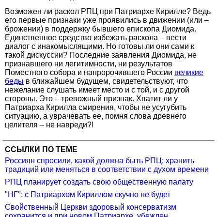
Возможен ли раскол РПЦ при Патриархе Кирилле? Ведь
его первые признаки уже проявились в движении (или –
брожении) в поддержку бывшего епископа Диомида.
Единственное средство избежать раскола – вести
диалог с инакомыслящими. Но готовы ли они сами к
такой дискуссии? Последние заявления Диомида, не
признавшего ни легитимности, ни результатов
Поместного собора и напророчившего России
великие
беды
в ближайшем будущем, свидетельствуют, что
нежелание слушать имеет место и с той, и с другой
стороны. Это – тревожный признак. Хватит ли у
Патриарха Кирилла смирения, чтобы не усугубить
ситуацию, а уврачевать ее, помня слова древнего
целителя – не навреди?!
ССЫЛКИ ПО ТЕМЕ
Россиян спросили, какой должна быть РПЦ: хранить
традиций или меняться в соответствии с духом времени
РПЦ планирует создать свою общественную палату
"НГ": с Патриархом Кириллом скучно не будет
Свойственный Церкви здоровый консерватизм
сохранится и при новом Патриархе, убежден