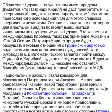
Сближение Церкви с государством имеет пределы.
Думается, что Патриарх Кирилл не даст превратить РПЦ
в сервильный придаток к госаппарату, этакое "ведомство
православного исповедания". Он для этого слишком
энергичен и независим. Оставаясь надежным партнером
для власти, он вряд ли позволит вмешиваться
чиновникам во внутренние дела Церкви. Это касается и
международных проблем, таких как признание Абхазии и
Южной Осетии. Патриарх Кирилл вряд ли будет
разрушать вековые отношения с
Грузинской церковью
ради сиюминутных политических нужд российского
руководства. Дипломатического таланта пройти между
Сциллой и Харибдой, судя по всему, ему хватит. В других
международных делах РПЦ несомненно останется
ближайшим "духовным партнером" российского МИДа.
Национальные расколы стали кошмаром для
Московского Патриархата при Алексии II. На ревниво
оберегаемой "канонической территории" развернули
свою деятельность Румынская православная церковь (в
Молдавии) и
Константинопольский Патриархат
(в
Эстонии). Попытки Константинополя, главного
конкурента Русской церкви в мировом православии,
застолбить свое присутствие на постсоветском
пространстве всегда встречали отпор со стороны
Отдела