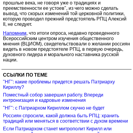
прошлые века, не говоря уже о традициях и
преемственности ее устоев", из чего можно сделать
вывод, что скорых изменений той церковной политики,
которую проводил прежний предстоятель РПЦ Алексий
II, не следует.
Напомним
, что итоги опроса, недавно проведенного
Всероссийским центром изучения общественного
мнения (ВЦИОМ), свидетельствовали о желании россиян
видеть в новом предстоятеле РПЦ, в первую очередь,
духовного лидера и морального наставника русской
нации.
ССЫЛКИ ПО ТЕМЕ
"НГ": какие проблемы придется решать Патриарху
Кириллу?
Поместный собор завершил работу. Впереди
интронизация и кадровые изменения
"НГ": с Патриархом Кириллом скучно не будет
Россиян спросили, какой должна быть РПЦ: хранить
традиций или меняться в соответствии с духом времени
Если Патриархом станет митрополит Кирилл или