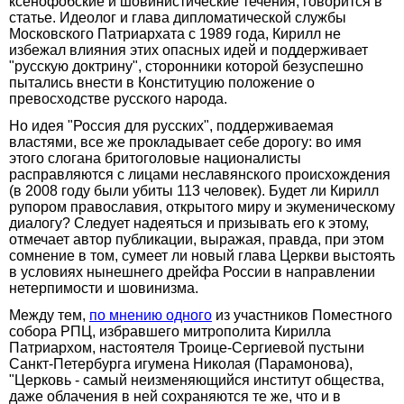
ксенофобские и шовинистические течения, говорится в
статье. Идеолог и глава дипломатической службы
Московского Патриархата с 1989 года, Кирилл не
избежал влияния этих опасных идей и поддерживает
"русскую доктрину", сторонники которой безуспешно
пытались внести в Конституцию положение о
превосходстве русского народа.
Но идея "Россия для русских", поддерживаемая
властями, все же прокладывает себе дорогу: во имя
этого слогана бритоголовые националисты
расправляются с лицами неславянского происхождения
(в 2008 году были убиты 113 человек). Будет ли Кирилл
рупором православия, открытого миру и экуменическому
диалогу? Следует надеяться и призывать его к этому,
отмечает автор публикации, выражая, правда, при этом
сомнение в том, сумеет ли новый глава Церкви выстоять
в условиях нынешнего дрейфа России в направлении
нетерпимости и шовинизма.
Между тем,
по мнению одного
из участников Поместного
собора РПЦ, избравшего митрополита Кирилла
Патриархом, настоятеля Троице-Сергиевой пустыни
Санкт-Петербурга игумена Николая (Парамонова),
"Церковь - самый неизменяющийся институт общества,
даже облачения в ней сохраняются те же, что и в