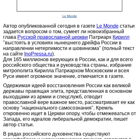
Le Monde
Автор опубликованной сегодня в газете
Le Monde
статьи
задается вопросом о том, сумеет ли новоизбранный
глава
Русской православной церкви
Патриарх
Кирилл
"выстоять в условиях нынешнего дрейфа России в
направлении нетерпимости и шовинизма" (полный текст
на сайте
InoPressa.ru
).
Для 165 миллионов верующих в России, как и для всего
российского общества и руководства страны, избрание
митрополита Кирилла Патриархом Московским и всея
Руси имеет огромное значение, отмечается в газете.
Одержимая идеей восстановления России как великой
державы правящая элита, представленная в основном
выходцами из армии и спецслужб, отводит
православной вере важное место, рассматривает ее как
основу "национального самосознания". Кремль
откровенно ищет в Церкви опору, чтобы отмежеваться от
Запада, его идеалов либеральной демократии, пишет
автор статьи.
В рядах российского духовенства существуют