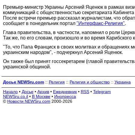
Премьер-министр Украины Арсений Яценюк в рамках визи
коммуникаций с общественностью секретариата Кабинета
После встречи премьер рассказал журналистам, что обрати
сообщает в понедельник портал
"Интерфакс-Религия"
.
Глава правительства, в частности, напомнил о роли Церкв
Так же, по его словам, произошло и во время Карибского
"То, что Папа Франциск в своих молитвах и обращениях м
украинским народом", - подчеркнул Арсений Яценюк.
Он также был принят госсекретарем (главой правительств
украинской общиной.
Досье NEWSru.com
::
Религия
::
Религия и общество
::
Украина
Начало
•
Досье
•
Архив
•
Ежедневник
•
RSS
•
Telegram
NEWSru.co.il
•
В Москве
•
Инопресса
©
Новости NEWSru.com
2000-2026