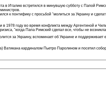
та в Италию встретился в минувшую субботу с Папой Рим
 министров.
лся к понтифику с просьбой "молиться за Украину и сделат
и в 1978 году во время конфликта между Аргентиной и Чили
 кризиса, "когда Папа Римский сделал все, чтобы не возни
олится за Украину, вспоминает об Украине и поддерживает 
а) Ватикана кардиналом Пьетро Паролином и посетил собор