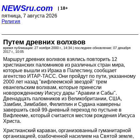
NEWSru.com
| 18+
пятница, 7 августа 2026
Религия
Путем древних волхвов
время публикации: 27 ноября 2000 г., 14:34 | последнее обновление: 07 декабря
2017 г., 10:05
Маршрут древних волхвов взялись повторить 12
христианских паломников из различных стран мира,
которые вышли из Ирака в Палестину, сообщает
агентство ИТАР-ТАСС. Они пройдут по пути, указанному
2000 лет назад "вифлеемской звездой" трем
евангельским волхвам, которые принесли
новорожденному Иисусу дары "Аравии и Сабы".
Двенадцать паломников из Великобритании, США,
Замбии, Зимбабве, Филиппин и Судана намерены
завершить свой 99-дневный переход по пустыне в
Вифлееме, который считается местом рождения Иисуса
Христа.
Христианский караван, организованный гуманитарной
организацией, озабоченной насилием на Святой земле,