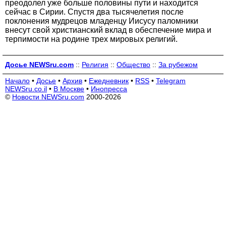
преодолел уже больше половины пути и находится
сейчас в Сирии. Спустя два тысячелетия после
поклонения мудрецов младенцу Иисусу паломники
внесут свой христианский вклад в обеспечение мира и
терпимости на родине трех мировых религий.
Досье NEWSru.com
::
Религия
::
Общество
::
За рубежом
Начало
•
Досье
•
Архив
•
Ежедневник
•
RSS
•
Telegram
NEWSru.co.il
•
В Москве
•
Инопресса
©
Новости NEWSru.com
2000-2026