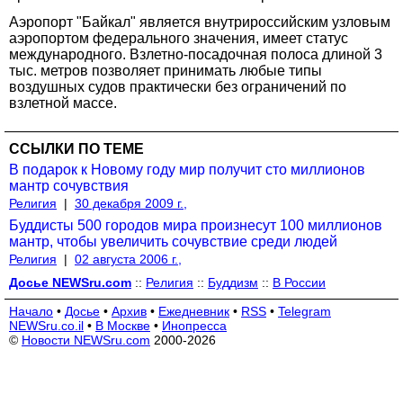
Аэропорт "Байкал" является внутрироссийским узловым
аэропортом федерального значения, имеет статус
международного. Взлетно-посадочная полоса длиной 3
тыс. метров позволяет принимать любые типы
воздушных судов практически без ограничений по
взлетной массе.
ССЫЛКИ ПО ТЕМЕ
В подарок к Новому году мир получит сто миллионов
мантр сочувствия
Религия
|
30 декабря 2009 г.,
Буддисты 500 городов мира произнесут 100 миллионов
мантр, чтобы увеличить сочувствие среди людей
Религия
|
02 августа 2006 г.,
Досье NEWSru.com
::
Религия
::
Буддизм
::
В России
Начало
•
Досье
•
Архив
•
Ежедневник
•
RSS
•
Telegram
NEWSru.co.il
•
В Москве
•
Инопресса
©
Новости NEWSru.com
2000-2026