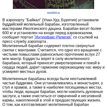
savetibet.ru
В аэропорту "Байкал" (Улан-Удэ, Бурятия) установили
буддийский молельный барабан, изготовленный
мастерами Иволгинского дацана. Барабан весит более
600 кг и установлен на входе перед аэровокзалом,
сообщает портал
"Интерфакс-Религия"
со ссылкой на
пресс-службу аэропорта .
Молитвенный барабан содержит плотно свернутые
свитки с мантрами. Считается, что одно его вращение с
чистыми помыслами равносильно прочтению вслух 27
млн мантр. Буддисты верят в силу молитвенного
барабана, который приносит умиротворение и покой в
сердца людей, дарит гармонию окружающему нас миру и
усмиряет местных духов.
Молитвенные барабаны всегда были неотъемлемой
частью буддизма. Они устанавливались в монастырях, у
ступ и храмов, а также в наиболее посещаемых местах,
чтобы люди, вращая барабан, могли накопить духовные
заслуги, а также очиститься от омрачений и негативной
кармы, накопленной в этой и предшествующих жизнях.
О том, как изготавливают молитвенный барабан