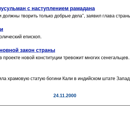
мусульман с наступлением рамадана
 должны творить только добрые дела", заявил глава стран
ии
олический епископ.
новной закон страны
в проекте новой конституции тревожит многих сенегальцев.
ила храмовую статую богини Кали в индийском штате Запад
24.11.2000