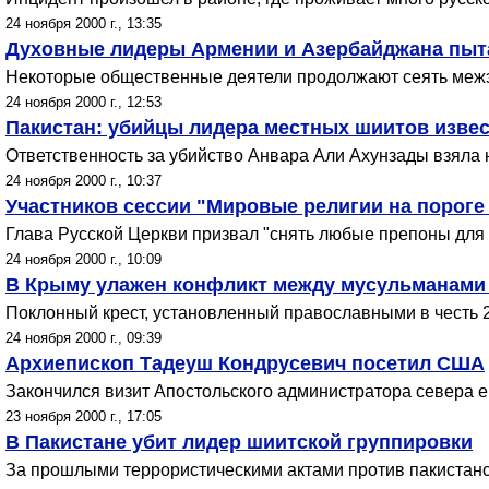
24 ноября 2000 г., 13:35
Духовные лидеры Армении и Азербайджана пыт
Некоторые общественные деятели продолжают сеять межэт
24 ноября 2000 г., 12:53
Пакистан: убийцы лидера местных шиитов изве
Ответственность за убийство Анвара Али Ахунзады взяла 
24 ноября 2000 г., 10:37
Участников сессии "Мировые религии на пороге
Глава Русской Церкви призвал "снять любые препоны для 
24 ноября 2000 г., 10:09
В Крыму улажен конфликт между мусульманами
Поклонный крест, установленный православными в честь 
24 ноября 2000 г., 09:39
Архиепископ Тадеуш Кондрусевич посетил США
Закончился визит Апостольского администратора севера 
23 ноября 2000 г., 17:05
В Пакистане убит лидер шиитской группировки
За прошлыми террористическими актами против пакистанск