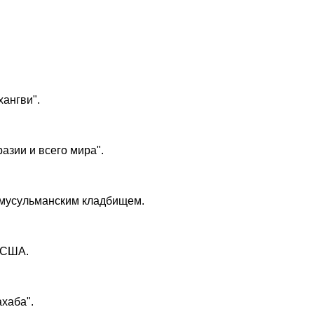
хангви".
азии и всего мира".
 мусульманским кладбищем.
 США.
хаба".