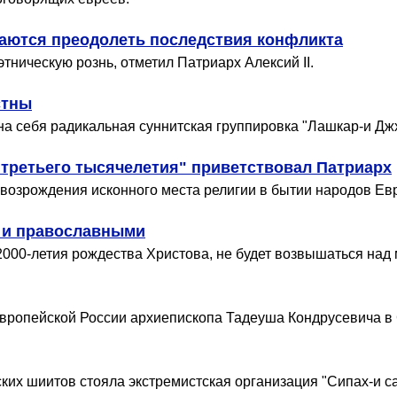
аются преодолеть последствия конфликта
ническую рознь, отметил Патриарх Алексий II.
стны
на себя радикальная суннитская группировка "Лашкар-и Дж
 третьего тысячелетия" приветствовал Патриарх
возрождения исконного места религии в бытии народов Евр
 и православными
2000-летия рождества Христова, не будет возвышаться над
европейской России архиепископа Тадеуша Кондрусевича в
их шиитов стояла экстремистская организация "Сипах-и са