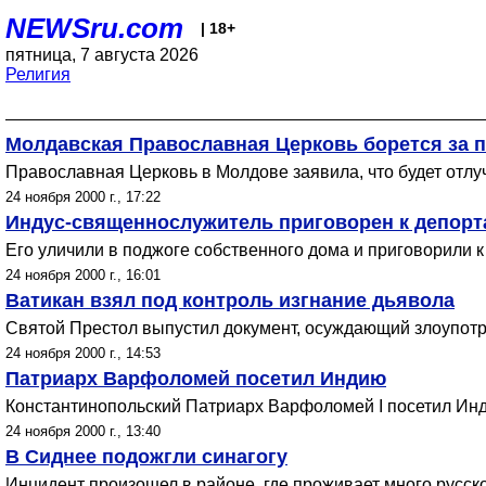
NEWSru.com
| 18+
пятница, 7 августа 2026
Религия
Молдавская Православная Церковь борется за
Православная Церковь в Молдове заявила, что будет отлуч
24 ноября 2000 г., 17:22
Индус-священнослужитель приговорен к депорт
Его уличили в поджоге собственного дома и приговорили к
24 ноября 2000 г., 16:01
Ватикан взял под контроль изгнание дьявола
Святой Престол выпустил документ, осуждающий злоупотр
24 ноября 2000 г., 14:53
Патриарх Варфоломей посетил Индию
Константинопольский Патриарх Варфоломей I посетил Инди
24 ноября 2000 г., 13:40
В Сиднее подожгли синагогу
Инцидент произошел в районе, где проживает много русск