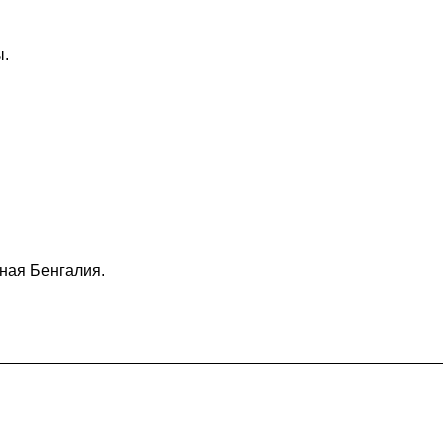
ы.
ная Бенгалия.