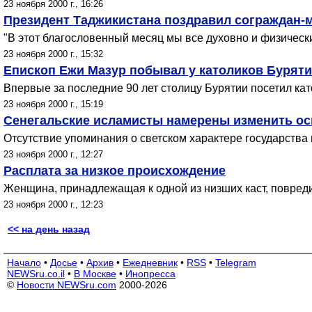
23 ноября 2000 г., 16:26
Президент Таджикистана поздравил сограждан-
"В этот благословенный месяц мы все духовно и физически
23 ноября 2000 г., 15:32
Епископ Ежи Мазур побывал у католиков Бурят
Впервые за последние 90 лет столицу Бурятии посетил кат
23 ноября 2000 г., 15:19
Сенегальские исламисты намерены изменить ос
Отсутствие упоминания о светском характере государства 
23 ноября 2000 г., 12:27
Расплата за низкое происхождение
Женщина, принадлежащая к одной из низших каст, повред
23 ноября 2000 г., 12:23
<< на день назад
Начало
•
Досье
•
Архив
•
Ежедневник
•
RSS
•
Telegram
NEWSru.co.il
•
В Москве
•
Инопресса
©
Новости NEWSru.com
2000-2026