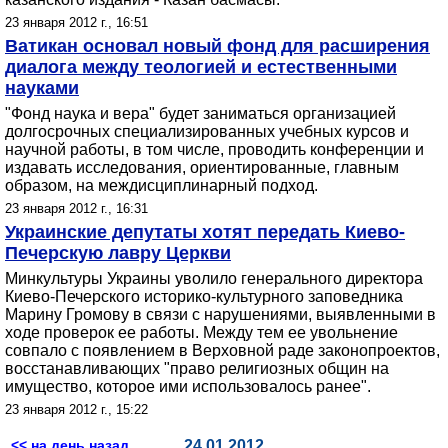
23 января 2012 г., 16:51
Ватикан основал новый фонд для расширения
диалога между теологией и естественными
науками
"Фонд наука и вера" будет заниматься организацией
долгосрочных специализированных учебных курсов и
научной работы, в том числе, проводить конференции и
издавать исследования, ориентированные, главным
образом, на междисциплинарный подход.
23 января 2012 г., 16:31
Украинские депутаты хотят передать Киево-
Печерскую лавру Церкви
Минкультуры Украины уволило генерального директора
Киево-Печерского историко-культурного заповедника
Марину Громову в связи с нарушениями, выявленными в
ходе проверок ее работы. Между тем ее увольнение
совпало с появлением в Верховной раде законопроектов,
восстанавливающих "право религиозных общин на
имущество, которое ими использовалось ранее".
23 января 2012 г., 15:22
<< на день назад
24.01.2012