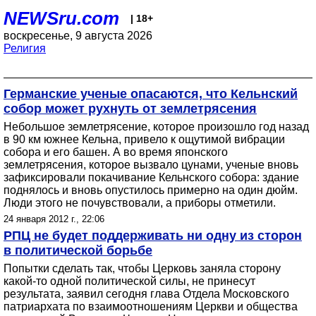
NEWSru.com
| 18+
воскресенье, 9 августа 2026
Религия
Германские ученые опасаются, что Кельнский
собор может рухнуть от землетрясения
Небольшое землетрясение, которое произошло год назад
в 90 км южнее Кельна, привело к ощутимой вибрации
собора и его башен. А во время японского
землетрясения, которое вызвало цунами, ученые вновь
зафиксировали покачивание Кельнского собора: здание
поднялось и вновь опустилось примерно на один дюйм.
Люди этого не почувствовали, а приборы отметили.
24 января 2012 г., 22:06
РПЦ не будет поддерживать ни одну из сторон
в политической борьбе
Попытки сделать так, чтобы Церковь заняла сторону
какой-то одной политической силы, не принесут
результата, заявил сегодня глава Отдела Московского
патриархата по взаимоотношениям Церкви и общества