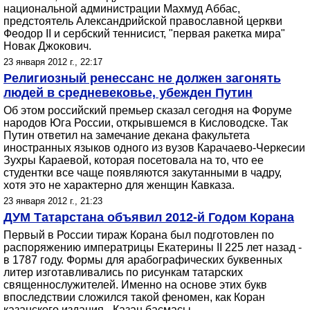
национальной администрации Махмуд Аббас,
предстоятель Александрийской православной церкви
Феодор II и сербский теннисист, "первая ракетка мира"
Новак Джокович.
23 января 2012 г., 22:17
Религиозный ренессанс не должен загонять
людей в средневековье, убежден Путин
Об этом российский премьер сказал сегодня на Форуме
народов Юга России, открывшемся в Кисловодске. Так
Путин ответил на замечание декана факультета
иностранных языков одного из вузов Карачаево-Черкесии
Зухры Караевой, которая посетовала на то, что ее
студентки все чаще появляются закутанными в чадру,
хотя это не характерно для женщин Кавказа.
23 января 2012 г., 21:23
ДУМ Татарстана объявил 2012-й Годом Корана
Первый в России тираж Корана был подготовлен по
распоряжению императрицы Екатерины II 225 лет назад -
в 1787 году. Формы для арабографических буквенных
литер изготавливались по рисункам татарских
священнослужителей. Именно на основе этих букв
впоследствии сложился такой феномен, как Коран
казанского издания - Казан басмасы.