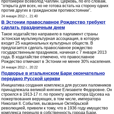
протоиерей Всеволод Чаплин. Церковь, по его словам,
"открыта для всех, но не готова встать на сторону одних
против других в гражданском противостоянии".
24 января 2012 г., 21:40
В Эстонии православное Рождество требуют
сделать праздничным днем
Такое ходатайство направило в парламент страны
эстонская мультикультурная ассоциация, в которую
входит 25 национальных культурных обществ. В
предлагается сделать православное рождество
государственным праздников, начиная с 7 января 2013
года. В ходатайстве отмечено, что православное
Рождество отмечают в Эстонии не менее 30% населения.
24 января 2012 г., 20:22
Подворье в итальянском Бари окончательно
передано Русской церкви
Инициатива создания комплекса для русских паломников
принадлежала великой княгине Елизавете Федоровне. Он
строился в 1913-17 гг. по проекту архитектора Щусева на
пожертвования верующих, в том числе, императора
Николая II. События, вызванные Октябрьской
революцией, привели к тому, что в 1936 году имущество
комплекса перешло в собственность города Бари.