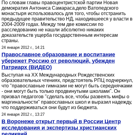
По словам главы правоцентристской партии Новая
демократия Антониса Самараса,дело Ватопедского
монастыря использовалось для того, чтобы отстранить
предыдущее правительство НД, находившееся у власти в
2004-2009 годах. Между тем две комиссии по
расследованию не нашли абсолютно никаких
доказательств ущерба государственным интересам
страны.
24 января 2012 г., 14:21
Православное образование и воспитание
убережет Россию от революций, убежден
Патриарх (ВИДЕО)
Выступая на XX Международных Рождественских
образовательных чтениях, предстоятель РПЦ подчеркнул,
что "православные гимназии не могут быть середнячками
- они могут быть только продвинутыми школами". Он
призвал педагогов "сделать все, чтобы развеять мифы о
маргинальности" православных школ и выразил надежду,
что поддерживаться они будут из бюджета.
24 января 2012 г., 13:27
В Воронеже открыт первый в России Центр
исследования и экспертизы христианских
реликвий