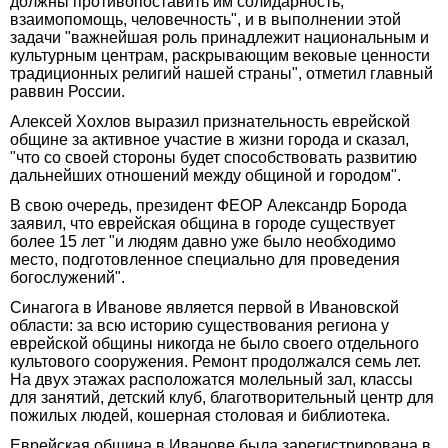
должны противопоставить им солидарность,
взаимопомощь, человечность", и в выполнении этой
задачи "важнейшая роль принадлежит национальным и
культурным центрам, раскрывающим вековые ценности
традиционных религий нашей страны", отметил главный
раввин России.
Алексей Хохлов выразил признательность еврейской
общине за активное участие в жизни города и сказал,
"что со своей стороны будет способствовать развитию
дальнейших отношений между общиной и городом".
В свою очередь, президент ФЕОР Александр Борода
заявил, что еврейская община в городе существует
более 15 лет "и людям давно уже было необходимо
место, подготовленное специально для проведения
богослужений".
Синагога в Иванове является первой в Ивановской
области: за всю историю существования региона у
еврейской общины никогда не было своего отдельного
культового сооружения. Ремонт продолжался семь лет.
На двух этажах расположатся молельный зал, классы
для занятий, детский клуб, благотворительный центр для
пожилых людей, кошерная столовая и библиотека.
Еврейская община в Иванове была зарегистрирована в