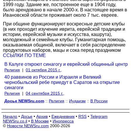
1999 году. Здание же, построенное еще в 1904 году,
было арендовано в начале 2000-х. В настоящее время в
Ивановской области проживает около 7 тыс. евреев.
При общине функционируют воскресные детские клубы
(в них проходит изучение иврита, еврейской традиции и
истории, еврейской музыки и искусства, кашрута),
молодежный и семейные клубы. Гуманитарная помощь,
оказываемая общиной, включает в себя распределение
продуктовых наборов, мацы и сока перед праздником
ССЫЛКИ ПО ТЕМЕ
В Калуге откроют синагогу и еврейский общинный центр
Религия
|
01 октября 2015 г.,
40 раввинов из России и Израиля и Великий
чернобыльский ребе приедут в Саратов на открытие
синагоги
Религия
|
04 сентября 2015 г.,
Досье NEWSru.com
::
Религия
::
Иудаизм
::
В России
Начало
•
Досье
•
Архив
•
Ежедневник
•
RSS
•
Telegram
NEWSru.co.il
•
В Москве
•
Инопресса
©
Новости NEWSru.com
2000-2026