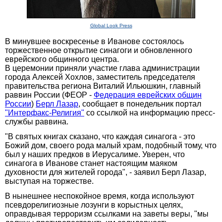
Global Look Press
В минувшее воскресенье в Иванове состоялось
торжественное открытие синагоги и обновленного
еврейского общинного центра.
В церемонии приняли участие глава администрации
города Алексей Хохлов, заместитель председателя
правительства региона Виталий Ильюшкин, главный
раввин России (ФЕОР -
Федерация еврейских общин
России
)
Берл Лазар
, сообщает в понедельник портал
"Интерфакс-Религия"
со ссылкой на информацию пресс-
службы раввина.
"В святых книгах сказано, что каждая синагога - это
Божий дом, своего рода малый храм, подобный тому, что
был у наших предков в Иерусалиме. Уверен, что
синагога в Иванове станет настоящим маяком
духовности для жителей города", - заявил Берл Лазар,
выступая на торжестве.
В нынешнее неспокойное время, когда используют
псевдорелигиозные лозунги в корыстных целях,
оправдывая терроризм ссылками на заветы веры, "мы