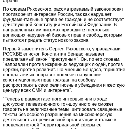
страны.
По словам Ряховского, рассматриваемый законопроект
противоречит интересам России, так как нарушает
фундаментальные права ее граждан и не соответствует
действующей Конституции Российской Федерации. В
направленных им письмах приводится несколько
вопиющих нарушений базовых прав и свобод, которым
пытаются придать статус нового закона.
Первый заместитель Сергея Ряховского, управделами
РОСХВЕ епископ Константин Бендас называет
предлагаемый закон "преступным". Он, по его словам,
"направлен против искренних верующих людей, против
церкви, против религии". По мнению Бендаса, "принятие
предлагаемых поправок повлечет нарушение
конституционных прав граждан на свободу
распространять свои религиозные убеждения и жесткую
цензуру всех СМИ и интернета".
"Теперь в рамках газетного интервью или в ходе
дискуссии телевизионного ток-шоу никто не сможет
говорить на религиозные темы, цитировать священные
тексты без особого разрешения на миссионерскую
деятельность от религиозной организации и только в
пределах некоей "территориальной сферы ее