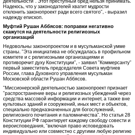
деятельности". Этот преступный бред нельзя принимать.
Надеюсь, что у законодателей хватит мудрости
отклонить законопроект ради всего святого", - выразил
надежду епископ.
Муфтий Рушан Аббясов: поправки негативно
скажутся на деятельности религиозных
организаций
Недовольны законопроектом и в мусульманской умме
страны. "Эта инициатива не обсуждалась в профильном
комитете и с религиозными организациями и
противоречит духу Конституции", - заявил "Коммерсанту"
первый заместитель председателя Совета муфтиев
России, глава Духовного управления мусульман
Московской области Рушан Аббясов.
"Миссионерской деятельностью законопроект признает
"распространение веры и религиозных убеждений через
средства массовой информации и интернет, а также вне
культовых зданий и сооружений, иных мест и объектов,
специально предназначенных для богослужений,
религиозного почитания и паломничества". Но статья 28
Конституции РФ гарантирует каждому свободу совести и
вероисповедания, "включая право исповедовать
индивидуально или совместно с другими любую религию