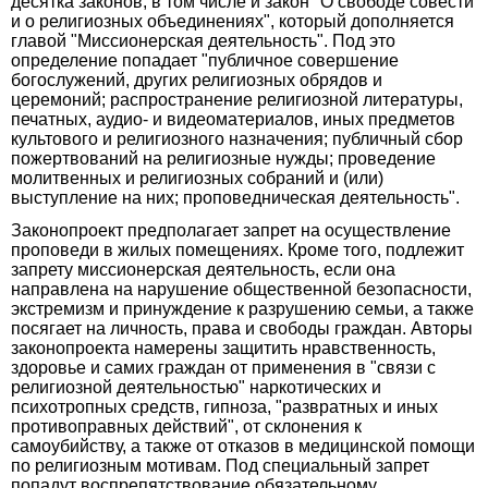
десятка законов, в том числе и закон "О свободе совести
и о религиозных объединениях", который дополняется
главой "Миссионерская деятельность". Под это
определение попадает "публичное совершение
богослужений, других религиозных обрядов и
церемоний; распространение религиозной литературы,
печатных, аудио- и видеоматериалов, иных предметов
культового и религиозного назначения; публичный сбор
пожертвований на религиозные нужды; проведение
молитвенных и религиозных собраний и (или)
выступление на них; проповедническая деятельность".
Законопроект предполагает запрет на осуществление
проповеди в жилых помещениях. Кроме того, подлежит
запрету миссионерская деятельность, если она
направлена на нарушение общественной безопасности,
экстремизм и принуждение к разрушению семьи, а также
посягает на личность, права и свободы граждан. Авторы
законопроекта намерены защитить нравственность,
здоровье и самих граждан от применения в "связи с
религиозной деятельностью" наркотических и
психотропных средств, гипноза, "развратных и иных
противоправных действий", от склонения к
самоубийству, а также от отказов в медицинской помощи
по религиозным мотивам. Под специальный запрет
попадут воспрепятствование обязательному