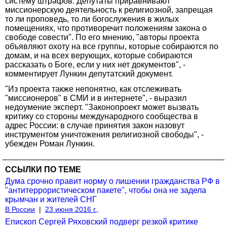
систему штрафов. Депутаты приравнивают
миссионерскую деятельность к религиозной, запрещая
то ли проповедь, то ли богослужения в жилых
помещениях, что противоречит положениям закона о
свободе совести". По его мнению, "авторы проекта
объявляют охоту на все группы, которые собираются по
домам, и на всех верующих, которые собираются
рассказать о Боге, если у них нет документов", -
комментирует Лункин депутатский документ.
"Из проекта также непонятно, как отслеживать
"миссионеров" в СМИ и в интернете", - выразил
недоумение эксперт. "Законопроект может вызвать
критику со стороны международного сообщества в
адрес России: в случае принятия закон назовут
инструментом уничтожения религиозной свободы", -
убежден Роман Лункин.
ССЫЛКИ ПО ТЕМЕ
Дума срочно правит норму о лишении гражданства РФ в
"антитеррористическом пакете", чтобы она не задела
крымчан и жителей СНГ
В России
|
23 июня 2016 г.,
Епископ Сергей Ряховский подверг резкой критике