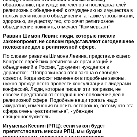
образованию, принуждение членов и последователей
религиозных объединений к отчуждению их имущества в
пользу религиозного объединения, а также угрозы жизни,
здоровью, имуществу тех, кто хочет религиозное
объединение покинуть, отмечает "Коммерсант".
Раввин Шимон Левин: люди, которые писали
законопроект, не совсем представляют сегодняшнее
положение дел в религиозной сфере.
По словам раввина Шимона Левина, представляющего
Конгресс еврейских религиозных организаций и
объединений в России, "документ нуждается в
доработке". "Поправки касаются закона о свободе
совести. Когда вносят изменения в подобные законы,
нужно прежде всего провести консультации с лидерами
конфессий. Люди, которые писали эти поправки, не
совсем представляют сегодняшнее положение дел в
религиозной сфере. Подобные вещи трогать надо
аккуратно, изменения вносить осторожно, потому что эта
сфера очень чувствительна", - убежден
священнослужитель.
Игуменья Ксения (РПЦ): если закон будет
препятствовать миссии РПЦ, мы будем
инициировать внесение в него поправок