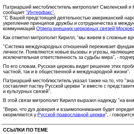
Патриарший местоблюститель митрополит Смоленский и 
сообщает
"Интерфакс"
.
"С Вашей предстоящей деятельностью американский народ
укрепление принципов дружбы и сотрудничества в междун
коммуникаций
Отдела внешних церковных связей Москов
Как отметил митрополит Кирилл, "мы живем в сложные вр
"Система международных отношений переживает фундамен
личности. Появляются новые вызовы и угрозы, являющиес
исключительная ответственность за судьбы мира", - подче
По его словам, Русская церковь видит решение этих про
частной, так и в общественной и международной жизни".
Патриарший местоблюститель указал также на то, что "з
составляет паству Русской церкви "и вместе с представи
и культурных связей".
В этой связи митрополит Кирилл выразил надежду "на вн
"Верю, что дух доверия и взаимопонимания будет опред
окормляются у
Русской православной церкви
", - говорит
ССЫЛКИ ПО ТЕМЕ