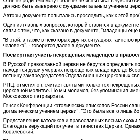
Отныне родители могут больше не испытывать чувство вин
должно быть выверено с фундаментальным учением церкв
Авторы документа попытались проследить, как к этой про
Один из главных вопросов, который ставится в документе
связи с тем, что, как сказано в документе, "младенцы ещ
"В этой, а также в некоторых других ситуациях таинство
человека", - говорится далее в документе.
Посмертная участь некрещеных младенцев в правосл
В Русской православной церкви не берутся определить по
находятся души умерших некрещеных младенцев до Всеобщ
пятницу зампредседателя Отдела внешних церковных свя
РПЦ, отметил он, считает святыми только тех некрещены
церковной молитве. Но мы молимся, без упоминания имен
Московского патриархата.
Генсек Конференции католических епископов России свящ
догматическим учением церкви". "Это была всего лишь бо
Представления католиков и православных весьма схожи 
Благодать верующий получает в таинствах Церкви. Однако
Ковалевский.