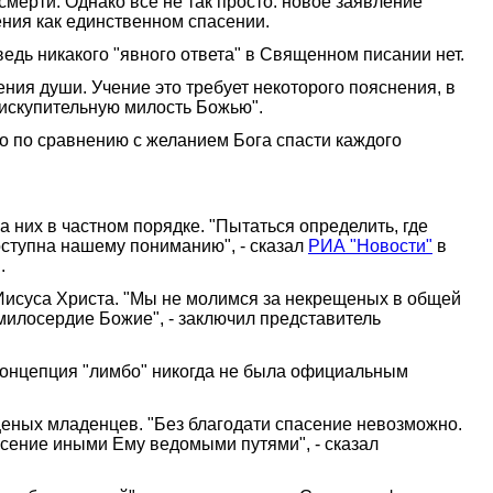
смерти. Однако все не так просто: новое заявление
ния как единственном спасении.
едь никакого "явного ответа" в Священном писании нет.
ния души. Учение это требует некоторого пояснения, в
ь искупительную милость Божью".
но по сравнению с желанием Бога спасти каждого
 них в частном порядке. "Пытаться определить, где
оступна нашему пониманию", - сказал
РИА "Новости"
в
.
Иисуса Христа. "Мы не молимся за некрещеных в общей
милосердие Божие", - заключил представитель
 концепция "лимбо" никогда не была официальным
еных младенцев. "Без благодати спасение невозможно.
асение иными Ему ведомыми путями", - сказал