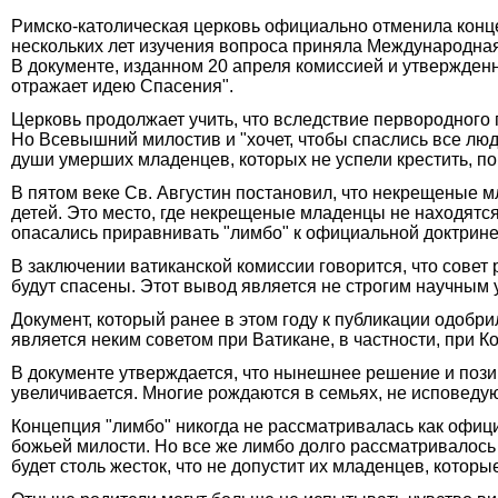
Римско-католическая церковь официально отменила конце
нескольких лет изучения вопроса приняла Международна
В документе, изданном 20 апреля комиссией и утвержден
отражает идею Спасения".
Церковь продолжает учить, что вследствие первородного 
Но Всевышний милостив и "хочет, чтобы спаслись все люди
души умерших младенцев, которых не успели крестить, по
В пятом веке Св. Августин постановил, что некрещеные м
детей. Это место, где некрещеные младенцы не находятся
опасались приравнивать "лимбо" к официальной доктрине,
В заключении ватиканской комиссии говорится, что сове
будут спасены. Этот вывод является не строгим научным
Документ, который ранее в этом году к публикации одобри
является неким советом при Ватикане, в частности, при
В документе утверждается, что нынешнее решение и позиц
увеличивается. Многие рождаются в семьях, не исповедую
Концепция "лимбо" никогда не рассматривалась как офиц
божьей милости. Но все же лимбо долго рассматривалось 
будет столь жесток, что не допустит их младенцев, котор