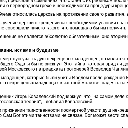
ы, пребывая в сомнениях, что станет с их ребенком после 
и о первородном грехе и необходимости процедуры креще
блеме относилась церковь на протяжении своего развития, в
 - учение церкви о крещении как необходимом условии спасе
ё не совершили ничего такого, что помешало бы им получит
 крещения не является абсолютно обязательным, оно вторич
авии, исламе и буддизме
смертную участь душ некрещеных младенцев, но молятся за
его Суда, я бы не рискнул. Это тайна, которая вряд ли д
зей Московского патриархата протоиерей Всеволод Чаплин
х младенцев, которые были убиты Иродом после рождения 
, о некрещеных младенцах в частной молитве, надеясь на 
енник Игорь Ковалевский подчеркнул, что "на самом деле
гословская теория", - добавил Ковалевский.
в признании таинственности посмертной участи душ некрещ
 Сам Бог этими таинствами не связан. Бог может вести сп