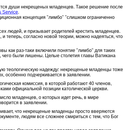
дятся души некрещеных младенцев. Такое решение после
s Service
.
адиционная концепция "лимбо" "слишком ограниченно
сех людей, и призывает родителей крестить младенцев.
 и теперь, согласно новой теории, можно надеяться, что
вы как раз-таки включили понятие "лимбо" для таких
м, чего были лишены. Целые столетия главы Ватикана
езную теологическую надежду: некрещеные младенцы тоже
х, особенно подчеркивается в заявлении.
огическая комиссия, в которой работают 40 членов,
вками официальной позиции католической церкви.
исло младенцев, о которых идет речь, в мире
оворится в заявлении.
тривает, что некрещеные младенцы просто вверяются
окументе, людям все сложнее смириться с тем, что Бог