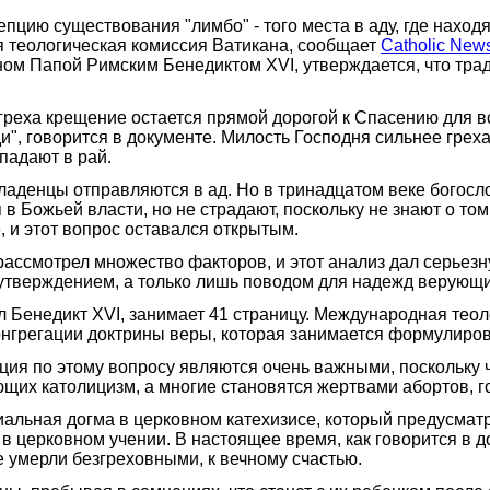
пцию существования "лимбо" - того места в аду, где нахо
я теологическая комиссия Ватикана, сообщает
Catholic New
ном Папой Римским Бенедиктом XVI, утверждается, что тр
греха крещение остается прямой дорогой к Спасению для в
", говорится в документе. Милость Господня сильнее греха,
падают в рай.
ладенцы отправляются в ад. Но в тринадцатом веке богосло
 в Божьей власти, но не страдают, поскольку не знают о то
 и этот вопрос оставался открытым.
т рассмотрел множество факторов, и этот анализ дал серь
 утверждением, а только лишь поводом для надежд верующи
л Бенедикт XVI, занимает 41 страницу. Международная теол
 Конгрегации доктрины веры, которая занимается формулиро
ия по этому вопросу являются очень важными, поскольку ч
щих католицизм, а многие становятся жертвами абортов, г
иальная догма в церковном катехизисе, который предусма
в церковном учении. В настоящее время, как говорится в д
ые умерли безгреховными, к вечному счастью.