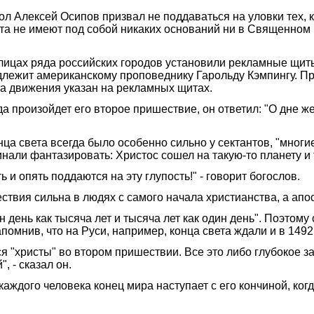
Алексей Осипов призвал не поддаваться на уловки тех, кто
света не имеют под собой никаких оснований ни в Священном
лицах ряда российских городов установили рекламные щиты 
инадлежит американскому проповеднику Гарольду Кэмпингу. 
та движения указан на рекламных щитах.
а произойдет его второе пришествие, он ответил: "О дне же 
нца света всегда было особенно сильно у сектантов, "мног
инали фантазировать: Христос сошел на такую-то планету и 
 и опять поддаются на эту глупость!" - говорит богослов.
ствия сильна в людях с самого начала христианства, а апос
н день как тысяча лет и тысяча лет как один день". Поэтому
помнив, что на Руси, например, конца света ждали и в 1492 г
я "христы" во втором пришествии. Все это либо глубокое 
, - сказал он.
каждого человека конец мира наступает с его кончиной, когд