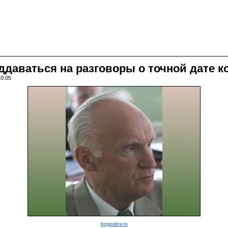
даваться на разговоры о точной дате к
10:05
bogoslov.ru