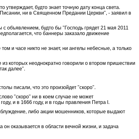
 утверждает, будто знает точную дату конца света.
 Писании, ни в Священном Предании Церкви", - заявил в
с объявлением, будто бы "Господь грядет 21 мая 2011
Предполагается, что баннеры заказало движение
том и часе никто не знает, ни ангелы небесные, а только
ие из которых неоднократно говорили о втором пришествии
так далее".
толы писали, что это произойдет "скоро".
 слово "скоро" ни в коем случае не может
оду, и в 1666 году, и в годы правления Петра I.
заблуждение, либо акции мошенников, которые выдают
а он оказывается в области вечной жизни, и задача