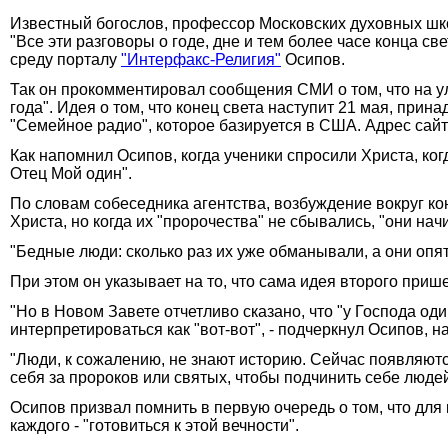
Известный богослов, профессор Московских духовных школ 
"Все эти разговоры о годе, дне и тем более часе конца 
среду порталу
"Интерфакс-Религия"
Осипов.
Так он прокомментировал сообщения СМИ о том, что на у
года". Идея о том, что конец света наступит 21 мая, пр
"Семейное радио", которое базируется в США. Адрес сай
Как напомнил Осипов, когда ученики спросили Христа, когд
Отец Мой один".
По словам собеседника агентства, возбуждение вокруг ко
Христа, но когда их "пророчества" не сбывались, "они нач
"Бедные люди: сколько раз их уже обманывали, а они опять
При этом он указывает на то, что сама идея второго прише
"Но в Новом Завете отчетливо сказано, что "у Господа оди
интерпретироваться как "вот-вот", - подчеркнул Осипов, на
"Люди, к сожалению, не знают историю. Сейчас появляютс
себя за пророков или святых, чтобы подчинить себе людей"
Осипов призвал помнить в первую очередь о том, что для 
каждого - "готовиться к этой вечности".