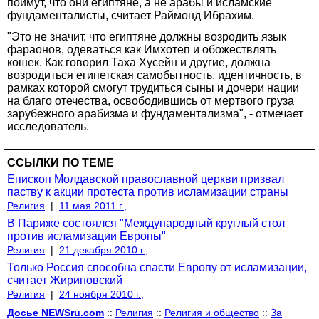
поймут, что они египтяне, а не арабы и исламские
фундаменталисты, считает Раймонд Ибрахим.
"Это не значит, что египтяне должны возродить язык
фараонов, одеваться как Имхотеп и обожествлять
кошек. Как говорил Таха Хусейн и другие, должна
возродиться египетская самобытность, идентичность, в
рамках которой смогут трудиться сыны и дочери нации
на благо отечества, освободившись от мертвого груза
зарубежного арабизма и фундаментализма", - отмечает
исследователь.
ССЫЛКИ ПО ТЕМЕ
Епископ Молдавской православной церкви призвал
паству к акции протеста против исламизации страны
Религия
|
11 мая 2011 г.,
В Париже состоялся "Международный круглый стол
против исламизации Европы"
Религия
|
21 декабря 2010 г.,
Только Россия способна спасти Европу от исламизации,
считает Жириновский
Религия
|
24 ноября 2010 г.,
Досье NEWSru.com
::
Религия
::
Религия и общество
::
За