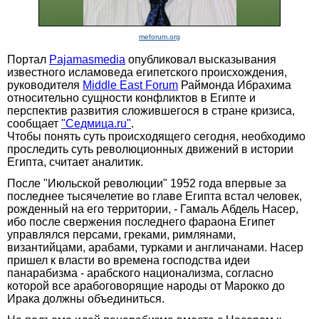
meforum.org
Портал
Pajamasmedia
опубликовал высказывания
известного исламоведа египетского происхождения,
руководителя
Middle East Forum
Раймонда Ибрахима
относительно сущности конфликтов в Египте и
перспектив развития сложившегося в стране кризиса,
сообщает
"Седмица.ru"
.
Чтобы понять суть происходящего сегодня, необходимо
проследить суть революционных движений в истории
Египта, считает аналитик.
После "Июльской революции" 1952 года впервые за
последнее тысячелетие во главе Египта встал человек,
рожденный на его территории, - Гамаль Абдель Насер,
ибо после свержения последнего фараона Египет
управлялся персами, греками, римлянами,
византийцами, арабами, турками и англичанами. Насер
пришел к власти во времена господства идеи
панарабизма - арабского национализма, согласно
которой все арабоговорящие народы от Марокко до
Ирака должны объединиться.