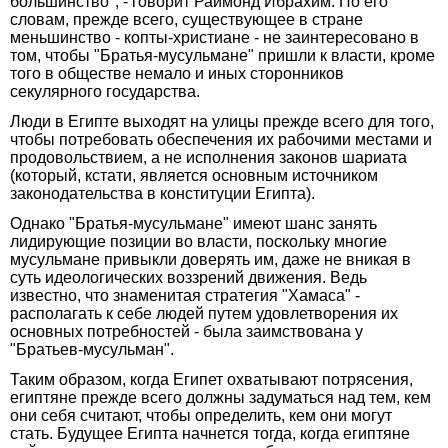
большинство", - говорит Раймонд Ибрахим. По его
словам, прежде всего, существующее в стране
меньшинство - копты-христиане - не заинтересовано в
том, чтобы "Братья-мусульмане" пришли к власти, кроме
того в обществе немало и иных сторонников
секулярного государства.
Люди в Египте выходят на улицы прежде всего для того,
чтобы потребовать обеспечения их рабочими местами и
продовольствием, а не исполнения законов шариата
(который, кстати, является основным источником
законодательства в конституции Египта).
Однако "Братья-мусульмане" имеют шанс занять
лидирующие позиции во власти, поскольку многие
мусульмане привыкли доверять им, даже не вникая в
суть идеологических воззрений движения. Ведь
известно, что знаменитая стратегия "Хамаса" -
располагать к себе людей путем удовлетворения их
основных потребностей - была заимствована у
"Братьев-мусульман".
Таким образом, когда Египет охватывают потрясения,
египтяне прежде всего должны задуматься над тем, кем
они себя считают, чтобы определить, кем они могут
стать. Будущее Египта начнется тогда, когда египтяне