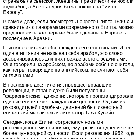
страна была светской. Женщины практически не носили
хиджабов, а Александрия была похожа на "мини-
Европу".
В самом деле, если посмотреть на фото Египта 1940-х и
сравнить их с панорамами современного Египта, можно
предположить, что первые были сделаны в Европе, а
последние в Аравии.
Египтяне считали себя прежде всего египтянами. И ни
один египтянин не называл себя арабом, это слово
ассоциировалось для них прежде всего с бедуинами.
Они говорили на арабском, но арабами себя не считали,
как негры, говорящие на английском, не считают себя
англичанами.
В последние десятилетия, предшествовавшие
революции, в стране даже были популярны
"фараонистские" движения, которые пропагандировали
единые египетские гражданские ценности. Одним из
руководителей подобных движений был известный
египетский мыслитель и литератор Таха Хусейн.
Сегодня, когда Египет сотрясается новыми
революционными веяниями, ему грозит внедрение еще
более чужеродной сущности. Если революция 1952 года
способствовала арабизации Египта, то выступившее