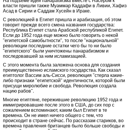
На подъеме идей панарабизма вместе с Насером к
власти пришли также Муаммар Каддафи в Ливии, Хафиз
Асад в Сирии и Саддам Хусейн в Ираке.
С революцией в Египет пришла и арабизация, об этом
говорит прежде всего смена названия государства:
Республика Египет стала Арабской республикой Египет.
Если до 1952 года еще можно было говорить о некой
"египетской самобытности", то после "национальной"
революции последние остатки чего бы то ни было
"египетского" были уничтожены панарабизмом и
последовавшей за ним исламизацией.
С этого момента была заложена основа для создания
преимущественно исламского государства. Как сказал
египтолог Вассим аль-Сисси, революция "стерла какие-
либо признаки "египетской" идентичности, которой были
присущи миролюбие и свобода. Революция создала
нацию рабов".
Многие египтяне, пережившие революцию 1952 года и
иммигрировавшие после этого в США, до сих пор с
сожалением вспоминают, каким был Египет в те
времена. Он не имел ничего общего с тем, что
происходит в стране сейчас. По рассказам стариков, во
времена правления британцев было больше свободы и