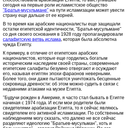
сегодня на первые роли исламистское общество
"Братья-мусульмане"
на пути исламизации может увести
страну еще дальше от ее корней.
В то время как арабские националисты еще защищали
остатки египетской идентичности, "Братья-мусульмане"
со дня своего основания в 1928 году пропагандировали
салафитскую ветвь ислама
, которая была абсолютна
чужда Египту.
К примеру, в отличие от египетских арабских
националистов, которые еще гордились богатым
историческим наследием своей страны, современные
египетские салафиты безумно отвергают и осуждают
его, называя египтян эпохи фараонов неверными.
Более того, они даже пытаются уничтожать бесценные
сокровища древности: об этом можно судить в связи с
недавними атаками на музеи Египта.
"Будучи рожден в Америке, я часто стал бывать в Египте
начиная с 1974 года. И если мои родители были
свидетелями арабизации Египта, то я сейчас являюсь
свидетелем его активной исламизации. По собственным
наблюдениям могу сказать, что далеко не все сейчас
разделяют идеологию "Братьев-мусульман", хоть и