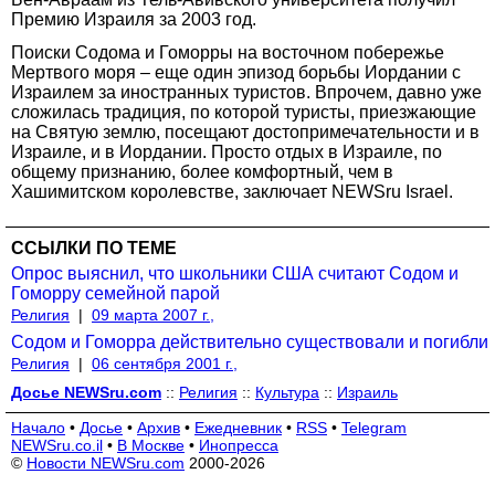
Премию Израиля за 2003 год.
Поиски Содома и Гоморры на восточном побережье
Мертвого моря – еще один эпизод борьбы Иордании с
Израилем за иностранных туристов. Впрочем, давно уже
сложилась традиция, по которой туристы, приезжающие
на Святую землю, посещают достопримечательности и в
Израиле, и в Иордании. Просто отдых в Израиле, по
общему признанию, более комфортный, чем в
Хашимитском королевстве, заключает NEWSru Israel.
ССЫЛКИ ПО ТЕМЕ
Опрос выяснил, что школьники США считают Содом и
Гоморру семейной парой
Религия
|
09 марта 2007 г.,
Содом и Гоморра действительно существовали и погибли
Религия
|
06 сентября 2001 г.,
Досье NEWSru.com
::
Религия
::
Культура
::
Израиль
Начало
•
Досье
•
Архив
•
Ежедневник
•
RSS
•
Telegram
NEWSru.co.il
•
В Москве
•
Инопресса
©
Новости NEWSru.com
2000-2026