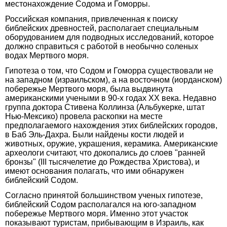
местонахождение Содома и Гоморры.
Российская компания, привлеченная к поиску
библейских древностей, располагает специальным
оборудованием для подводных исследований, которое
должно справиться с работой в необычно соленых
водах Мертвого моря.
Гипотеза о том, что Содом и Гоморра существовали не
на западном (израильском), а на восточном (иорданском)
побережье Мертвого моря, была выдвинута
американскими учеными в 90-х годах XX века. Недавно
группа доктора Стивена Коллинза (Альбукерке, штат
Нью-Мексико) провела раскопки на месте
предполагаемого нахождения этих библейских городов,
в Баб Эль-Дахра. Были найдены кости людей и
животных, оружие, украшения, керамика. Американские
археологи считают, что докопались до слоев "ранней
бронзы" (III тысячелетие до Рождества Христова), и
имеют основания полагать, что ими обнаружен
библейский Содом.
Согласно принятой большинством ученых гипотезе,
библейский Содом располагался на юго-западном
побережье Мертвого моря. Именно этот участок
показывают туристам, прибывающим в Израиль, как