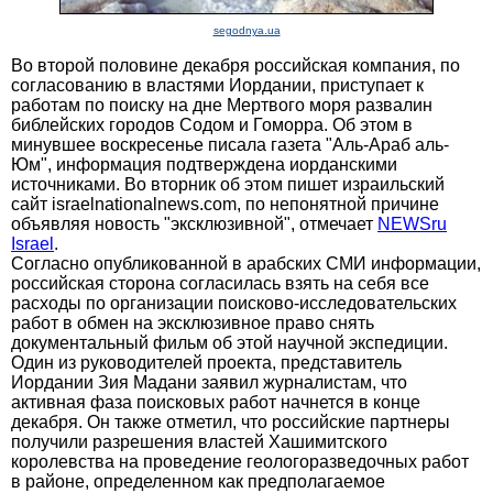
segodnya.ua
Во второй половине декабря российская компания, по
согласованию в властями Иордании, приступает к
работам по поиску на дне Мертвого моря развалин
библейских городов Содом и Гоморра. Об этом в
минувшее воскресенье писала газета "Аль-Араб аль-
Юм", информация подтверждена иорданскими
источниками. Во вторник об этом пишет израильский
сайт israelnationalnews.com, по непонятной причине
объявляя новость "эксклюзивной", отмечает
NEWSru
Israel
.
Согласно опубликованной в арабских СМИ информации,
российская сторона согласилась взять на себя все
расходы по организации поисково-исследовательских
работ в обмен на эксклюзивное право снять
документальный фильм об этой научной экспедиции.
Один из руководителей проекта, представитель
Иордании Зия Мадани заявил журналистам, что
активная фаза поисковых работ начнется в конце
декабря. Он также отметил, что российские партнеры
получили разрешения властей Хашимитского
королевства на проведение геологоразведочных работ
в районе, определенном как предполагаемое