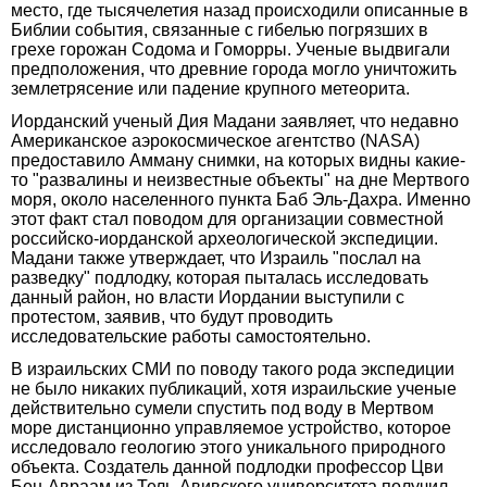
место, где тысячелетия назад происходили описанные в
Библии события, связанные с гибелью погрязших в
грехе горожан Содома и Гоморры. Ученые выдвигали
предположения, что древние города могло уничтожить
землетрясение или падение крупного метеорита.
Иорданский ученый Дия Мадани заявляет, что недавно
Американское аэрокосмическое агентство (NASA)
предоставило Амману снимки, на которых видны какие-
то "развалины и неизвестные объекты" на дне Мертвого
моря, около населенного пункта Баб Эль-Дахра. Именно
этот факт стал поводом для организации совместной
российско-иорданской археологической экспедиции.
Мадани также утверждает, что Израиль "послал на
разведку" подлодку, которая пыталась исследовать
данный район, но власти Иордании выступили с
протестом, заявив, что будут проводить
исследовательские работы самостоятельно.
В израильских СМИ по поводу такого рода экспедиции
не было никаких публикаций, хотя израильские ученые
действительно сумели спустить под воду в Мертвом
море дистанционно управляемое устройство, которое
исследовало геологию этого уникального природного
объекта. Создатель данной подлодки профессор Цви
Бен-Авраам из Тель-Авивского университета получил