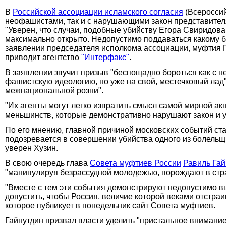
В
Российской ассоциации исламского согласия
(Всероссий
неофашистами, так и с нарушающими закон представител
"Уверен, что случаи, подобные убийству Егора Свиридова
максимально открыто. Недопустимо поддаваться какому б
заявлении председателя исполкома ассоциации, муфтия П
приводит агентство
"Интерфакс"
.
В заявлении звучит призыв "беспощадно бороться как с не
фашистскую идеологию, но уже на свой, местечковый лад"
межнациональной розни".
"Их агенты могут легко извратить смысл самой мирной а
меньшинств, которые демонстративно нарушают закон и ух
По его мнению, главной причиной московских событий ста
подозревается в совершении убийства одного из болельщик
уверен Хузин.
В свою очередь глава
Совета муфтиев России
Равиль Гай
"манипулируя безрассудной молодежью, порождают в стра
"Вместе с тем эти события демонстрируют недопустимо вы
допустить, чтобы Россия, величие которой веками отстра
которое публикует в понедельник сайт Совета муфтиев.
Гайнутдин призвал власти уделить "пристальное вниман