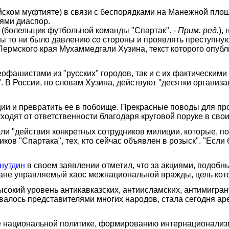
ском муфтияте) в связи с беспорядками на Манежной площ
ями диаспор.
 (болельщик футбольной команды "Спартак". -
Прим. ред.
),
ы то ни было давлению со стороны и проявлять преступную 
ермского края Мухаммедгали Хузина, текст которого опубл
офашистами из "русских" городов, так и с их фактическими
. В России, по словам Хузина, действуют "десятки органи
кции и превратить ее в побоище. Прекрасные поводы для п
одят от ответственности благодаря круговой поруке в свои
ли "действия конкретных сотрудников милиции, которые, п
ов "Спартака", тех, кто сейчас объявлен в розыск". "Если б
нутдин
в своем заявлении отметил, что за акциями, подобны
не управляемый хаос межнациональной вражды, цель котор
сокий уровень антикавказских, антиисламских, антимигран
ивалось представителями многих народов, стала сегодня ар
ие национальной политике, формированию интернационализ