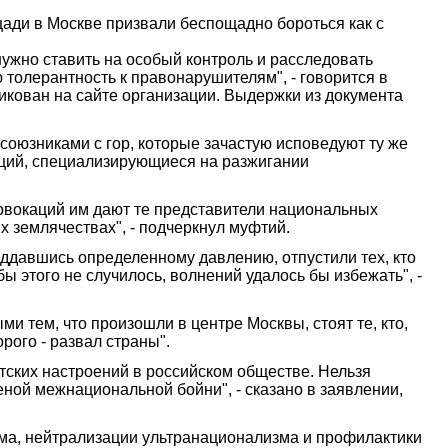
ади в Москве призвали беспощадно бороться как с
 нужно ставить на особый контроль и расследовать
толерантность к правонарушителям", - говорится в
икован на сайте организации. Выдержки из документа
 союзниками с гор, которые зачастую исповедуют ту же
заций, специализирующиеся на разжигании
ровокаций им дают те представители национальных
х землячествах", - подчеркнул муфтий.
оддавшись определенному давлению, отпустили тех, кто
ы этого не случилось, волнений удалось бы избежать", -
ми тем, что произошли в центре Москвы, стоят те, кто,
ого - развал страны".
тских настроений в российском обществе. Нельзя
еной межнациональной бойни", - сказано в заявлении,
ма, нейтрализации ультранационализма и профилактики