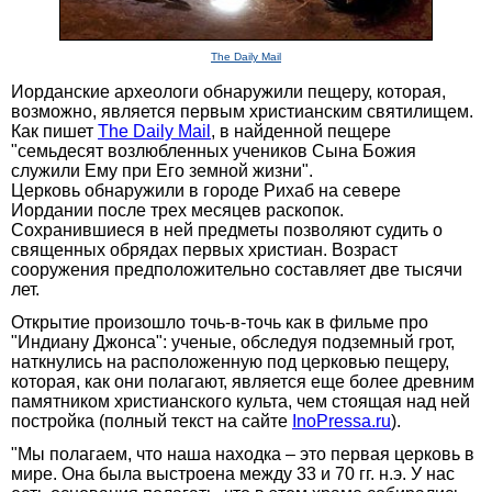
The Daily Mail
Иорданские археологи обнаружили пещеру, которая,
возможно, является первым христианским святилищем.
Как пишет
The Daily Mail
, в найденной пещере
"семьдесят возлюбленных учеников Сына Божия
служили Ему при Его земной жизни".
Церковь обнаружили в городе Рихаб на севере
Иордании после трех месяцев раскопок.
Сохранившиеся в ней предметы позволяют судить о
священных обрядах первых христиан. Возраст
сооружения предположительно составляет две тысячи
лет.
Открытие произошло точь-в-точь как в фильме про
"Индиану Джонса": ученые, обследуя подземный грот,
наткнулись на расположенную под церковью пещеру,
которая, как они полагают, является еще более древним
памятником христианского культа, чем стоящая над ней
постройка (полный текст на сайте
InoPressa.ru
).
"Мы полагаем, что наша находка – это первая церковь в
мире. Она была выстроена между 33 и 70 гг. н.э. У нас