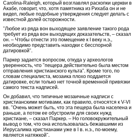
Carolina-Raleigh, который возглавлял раскопки церкви в
Акабе, говорит, что, хотя памятника из Рихаба он и не
видел, любые подобные утверждения следует делать с
известной долей осторожности.
"Любое из ряда вон выходящее заявление такого рода
требует из ряда вон выходящих доказательств, – сказал
он. – Чтобы отнести это помещение к I веку н.э.,
необходимо представить находки с бесспорной
датировкой".
Паркер задается вопросом, откуда у археологов
уверенность, что "пещера действительно была местом
отправления христианского культа". Кроме того, по
словам специалиста, мозаика плохо поддается
датировке, если только нет точной временной привязки
самого текста надписей.
Он добавил, что типичные мозаичные надписи с
христианскими мотивами, как правило, относятся к V-VI
вв. "Очень может быть, что эта пещера была населена и
раньше, а потом ее обустроили для своих нужд
христиане, – сказал Паркер. – Но головокружительный
вывод о том, что она использовалась бежавшими из
Иерусалима христианами уже в I в. н.э., по-моему,
является натяжкой".