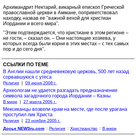
Архимандрит Нектарий, викарный епископ Греческой
православной церкви в Аммане, поприветствовал
находку, назвав ее "важной вехой для христиан
Иордании и всего мира".
"Этим подтверждается, что христиане в этом регионе –
не гости, – сказал он. – Они настоящие хозяева, у
которых всегда были корни в этих местах – с тех самых
пор и до сего дня".
ССЫЛКИ ПО ТЕМЕ
В Англии нашли средневековую церковь, 500 лет назад
сорвавшуюся с утеса
Религия
|
09 июня 2008 г.,
Археологам не удается разгадать предназначение
символа загадочного города Иордании – Казны
В мире
|
27 марта 2006 г.,
Мексиканцы возвели храм на месте, где после урагана
проступил лик Христа
Религия
|
23 ноября 2005 г.,
Досье NEWSru.com
::
Религия
::
Христианство
::
В мире