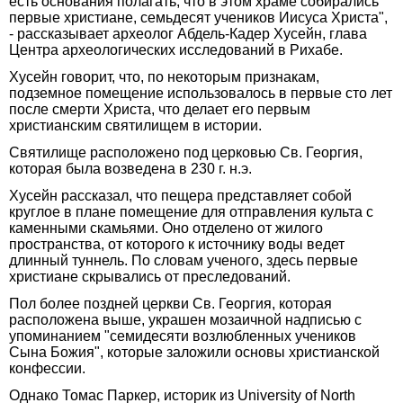
есть основания полагать, что в этом храме собирались
первые христиане, семьдесят учеников Иисуса Христа",
- рассказывает археолог Абдель-Кадер Хусейн, глава
Центра археологических исследований в Рихабе.
Хусейн говорит, что, по некоторым признакам,
подземное помещение использовалось в первые сто лет
после смерти Христа, что делает его первым
христианским святилищем в истории.
Святилище расположено под церковью Св. Георгия,
которая была возведена в 230 г. н.э.
Хусейн рассказал, что пещера представляет собой
круглое в плане помещение для отправления культа с
каменными скамьями. Оно отделено от жилого
пространства, от которого к источнику воды ведет
длинный туннель. По словам ученого, здесь первые
христиане скрывались от преследований.
Пол более поздней церкви Св. Георгия, которая
расположена выше, украшен мозаичной надписью с
упоминанием "семидесяти возлюбленных учеников
Сына Божия", которые заложили основы христианской
конфессии.
Однако Томас Паркер, историк из University of North