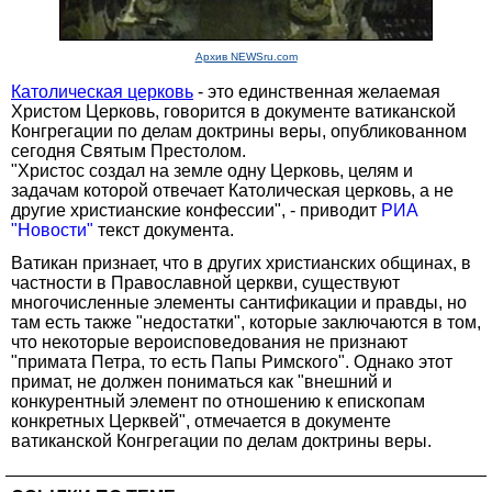
Архив NEWSru.com
Католическая церковь
- это единственная желаемая
Христом Церковь, говорится в документе ватиканской
Конгрегации по делам доктрины веры, опубликованном
сегодня Святым Престолом.
"Христос создал на земле одну Церковь, целям и
задачам которой отвечает Католическая церковь, а не
другие христианские конфессии", - приводит
РИА
"Новости"
текст документа.
Ватикан признает, что в других христианских общинах, в
частности в Православной церкви, существуют
многочисленные элементы сантификации и правды, но
там есть также "недостатки", которые заключаются в том,
что некоторые вероисповедования не признают
"примата Петра, то есть Папы Римского". Однако этот
примат, не должен пониматься как "внешний и
конкурентный элемент по отношению к епископам
конкретных Церквей", отмечается в документе
ватиканской Конгрегации по делам доктрины веры.